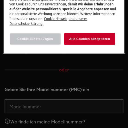
von Cookies durch uns einverstanden,
damit wir deine Erfahrungen
auf der Website personalisieren, spezielle Angebote anpassen
und
dir personalisierte Werbung anzeigen können. Weitere Informationen
Foto hierher ziehen und ablegen oder
findest du in unserem
Cookie-Hinweis
und unserer
Datenschutzerklärung.
Foto hochladen
Cookie-Einstellungen
Alle Cookies akzeptieren
So fotografierst du das Typenschild
oder
Geben Sie Ihre Modellnummer (PNC) ein
Wo finde ich meine Modellnummer?