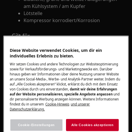
am Kühlsystem / am Kupfer
Lötstelle
Kompressor korrodiert/Korrosion
Gilt für
Kühlgeräte
Diese Website verwendet Cookies, um dir ein
Kühl-Gefrier-Kombinationen
individuelles Erlebnis zu bieten.
Gefriergerät
Wir setzen Cookies und andere Technologien zur Websiteoptimierung
sowie für Verkaufsförderungs- und Marketingzwecke ein. Darüber
hinaus geben wir Informationen über deine Nutzung unserer Website
Lösung
an unsere Social-Media-, Werbe- und Analytik-Partner weiter. Indem du
auf „Alle Cookies akzeptieren“ klickst, erklärst du dich mit dem Einsatz
Die auf dem Kapillarrohr sichtbaren
von Cookies durch uns einverstanden,
damit wir deine Erfahrungen
auf der Website personalisieren, spezielle Angebote anpassen
und
Farbveränderungen bzw. Ablagerungen
dir personalisierte Werbung anzeigen können. Weitere Informationen
sind normal.
findest du in unserem
Cookie-Hinweis
und unserer
Wenn das Kapillarrohr wie auf der
Datenschutzerklärung.
untenstehenden Abbildung aussieht, ist
das Gerät technisch einwandfrei.
Cookie-Einstellungen
Alle Cookies akzeptieren