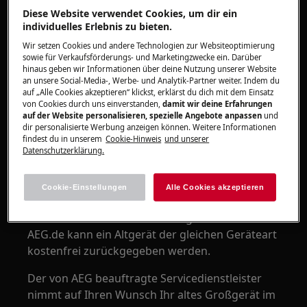
Gilt für
Diese Website verwendet Cookies, um dir ein
individuelles Erlebnis zu bieten.
Entsorgung von Haushaltsgroßgeräten bei
einem Kauf über AEG.de
Wir setzen Cookies und andere Technologien zur Websiteoptimierung
sowie für Verkaufsförderungs- und Marketingzwecke ein. Darüber
hinaus geben wir Informationen über deine Nutzung unserer Website
Lösung
an unsere Social-Media-, Werbe- und Analytik-Partner weiter. Indem du
auf „Alle Cookies akzeptieren“ klickst, erklärst du dich mit dem Einsatz
von Cookies durch uns einverstanden,
damit wir deine Erfahrungen
auf der Website personalisieren, spezielle Angebote anpassen
und
dir personalisierte Werbung anzeigen können. Weitere Informationen
findest du in unserem
Cookie-Hinweis
und unserer
Datenschutzerklärung.
Cookie-Einstellungen
Alle Cookies akzeptieren
Möglichkeit der Altgeräte Mitnahme:
Beim Kauf eines neuen Elektrogeräts über
AEG.de kann ein Altgerät der gleichen Geräteart
kostenfrei zurückgegeben werden.
Der von AEG beauftragte Servicedienstleister
nimmt auf Ihren Wunsch Ihr altes Großgerät im