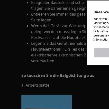
Einige der Bauteile sind scharfkantig un
tragen Sie daher einen geeigneten Schutz 
Diese Web
Entleeren Sie immer das gesamte Wasser a
Wir setzen 
Seite legen.
Marketingzw
Wenn das Gerät zur Wartung oder aus ein
Social-Media
gelegt werden muss, legen Sie es auf die 
dich mit de
personalis
Restwasser auf die Hauptelektronik gelan
Information
Legen Sie das Gerät niemals auf die rechte 
Hauptelektronik): Ein Teil des Wassers im
elektrischen/elektronischen Bauteile aus
verursachen.
So tauschen Sie die Balgdichtung aus
1. Arbeitsplatte