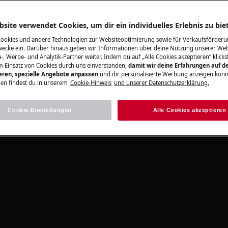
d können Verletzungen verursachen,
und gehen Sie vorsichtig vor.
site verwendet Cookies, um dir ein individuelles Erlebnis zu bie
us dem Gerät, bevor Sie es auf die
Cookies und andere Technologien zur Websiteoptimierung sowie für Verkaufsförderu
ecke ein. Darüber hinaus geben wir Informationen über deine Nutzung unserer Web
em anderen Grund auf die Seite
-, Werbe- und Analytik-Partner weiter. Indem du auf „Alle Cookies akzeptieren“ klickst
linke Seite, um zu vermeiden, dass
m Einsatz von Cookies durch uns einverstanden,
damit wir deine Erfahrungen auf d
ieren, spezielle Angebote anpassen
und dir personalisierte Werbung anzeigen könn
gt.
en findest du in unserem
Cookie-Hinweis
und unserer Datenschutzerklärung.
Seite (dort befindet sich die
 Waschmittelbehälter könnte auf die
Cookie-Einstellungen
Alle Cookies akzeptieren
laufen und einen Kurzschluss