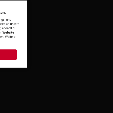
ten.
ngs- und
site an unsere
, erklärst du
er Website
en. Weitere