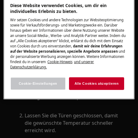
Gilt für
Diese Website verwendet Cookies, um dir ein
individuelles Erlebnis zu bieten.
Kühl-/Gefrier-Kombination
Wir setzen Cookies und andere Technologien zur Websiteoptimierung
sowie für Verkaufsförderungs- und Marketingzwecke ein. Darüber
Lösung
hinaus geben wir Informationen über deine Nutzung unserer Website
an unsere Social-Media-, Werbe- und Analytik-Partner weiter. Indem du
E10 wird angezeigt, wenn der Innenraum des
auf „Alle Cookies akzeptieren“ klickst, erklärst du dich mit dem Einsatz
von Cookies durch uns einverstanden,
damit wir deine Erfahrungen
Kältegerätes zu warm ist.
auf der Website personalisieren, spezielle Angebote anpassen
und
dir personalisierte Werbung anzeigen können. Weitere Informationen
Stellen Sie die Kühlschranktemperatur auf
findest du in unserem
Cookie-Hinweis
und unserer
einen kälteren Wert ein oder nutzen Sie die
Datenschutzerklärung.
Super Cool-Funktion.
Dadurch sollte der Fehlercode
Cookie-Einstellungen
Alle Cookies akzeptieren
gelöscht werden, sobald die
gewünschte Temperatur erreicht ist.
Lassen Sie die Türen geschlossen, damit
die gewünschte Temperatur schneller
erreicht wird.