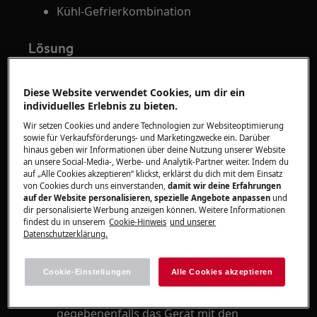
Kühl-Gefrierkombination
Lösung
Drücken Sie mit Ihrem Finger in eine Ecke
der Türdichtung, damit etwas Luft
Diese Website verwendet Cookies, um dir ein
individuelles Erlebnis zu bieten.
einströmen kann. Dadurch kann die Türe
nach dem Schließen leichter wieder
Wir setzen Cookies und andere Technologien zur Websiteoptimierung
sowie für Verkaufsförderungs- und Marketingzwecke ein. Darüber
geöffnet werden.
hinaus geben wir Informationen über deine Nutzung unserer Website
an unsere Social-Media-, Werbe- und Analytik-Partner weiter. Indem du
auf „Alle Cookies akzeptieren“ klickst, erklärst du dich mit dem Einsatz
Warten Sie etwa eine Minute, bevor Sie die
von Cookies durch uns einverstanden,
damit wir deine Erfahrungen
Türe erneut öffnen, wenn sie gerade erst
auf der Website personalisieren, spezielle Angebote anpassen
und
geschlossen wurde.
dir personalisierte Werbung anzeigen können. Weitere Informationen
findest du in unserem
Cookie-Hinweis
und unserer
Vermeiden Sie es, die Tür gewaltsam zu
Datenschutzerklärung.
öffnen.
Prüfen Sie, ob das Gerät gerade steht
Cookie-Einstellungen
Alle Cookies akzeptieren
Überprüfen Sie mit einer Wasserwaage, ob
das Gerät gerade steht, und richten Sie
gegebenenfalls das Gerät mit den