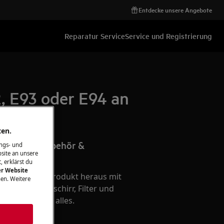
Entdecke unsere Angebote
Reparatur Service
Service und Registrierung
, E93 oder E94 an
ten.
 passende Zubehör &
ngs- und
site an unsere
Ihr Produkt
, erklärst du
er Website
te aus Ihrem Produkt heraus mit
en. Weitere
hör - Kochgeschirr, Filter und
e - wir haben alles.