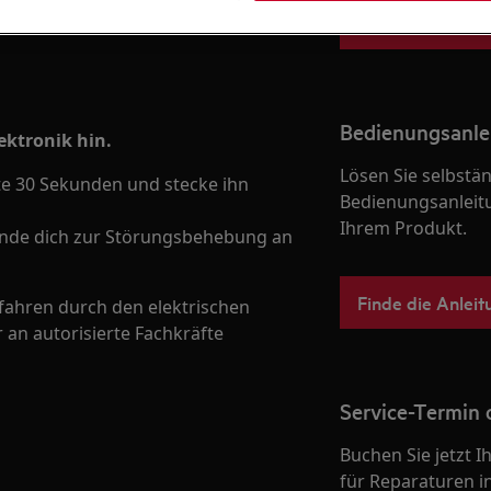
Zum Webshop
Bedienungsanle
lektronik hin.
Lösen Sie selbstä
te 30 Sekunden und stecke ihn
Bedienungsanleit
Ihrem Produkt.
ende dich zur Störungsbehebung an
Finde die Anleit
efahren durch den elektrischen
 an autorisierte Fachkräfte
Service-Termin 
Buchen Sie jetzt 
für Reparaturen i