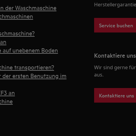
Herstellergarantie
en der Waschmaschine
schmaschinen
Service buchen
aschmaschine?
 an
ne auf unebenem Boden
Kontaktiere uns
hine transportieren?
Wir sind gerne für
aus.
r der ersten Benutzung im
EF3 an
Kontaktiere uns
chine