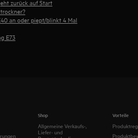
ht zurück auf Start
htrockner?
40 an oder piept/blinkt 4 Mal
ng E73
Shop
Vorteile
Allgemeine Verkaufs-,
Produktregi
Liefer- und
erungen
Produktbe