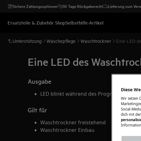
Sichere Zahlungsoptionen
30 Tage Rückgaberecht
Lieferung zum Ver
Ersatzteile & Zubehör Shop
Selbsthilfe-Artikel
Unterstützung
Wäschepflege
Waschtrockner
Eine LED de
Eine LED des Waschtroc
Ausgabe
Diese Web
LED blinkt während des Programmablauf
Wir setzen 
Marketingzw
Gilt für
Social-Media
dich mit de
personalis
Waschtrockner freistehend
Information
Waschtrockner Einbau