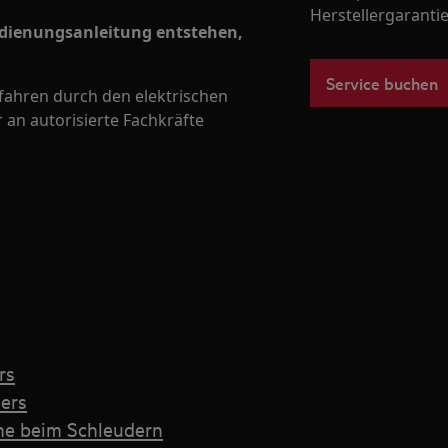
Herstellergarantie
edienungsanleitung entstehen,
Service buchen
efahren durch den elektrischen
 an autorisierte Fachkräfte
rs
ers
he beim Schleudern