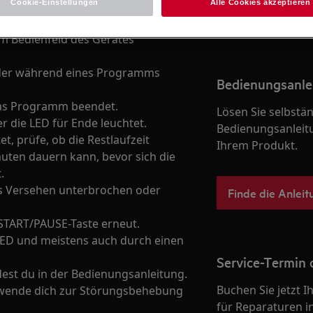
Cookie-Einstellungen
Alle Cookies akzeptieren
Zum Webshop
em Bedienfeld des Gerätes
oder während eines Programms
Bedienungsanle
 das Programm beendet.
Lösen Sie selbstä
er die LED für Ende leuchtet.
Bedienungsanleit
t, prüfe, ob die Restlaufzeit
Ihrem Produkt.
nuten dauern kann, bevor sich die
.
 Versehen unterbrochen oder
Finde die Anleit
START/PAUSE-Taste erneut.
LED und meistens auch durch einen
Service-Termin 
est du in der Bedienungsanleitung.
Buchen Sie jetzt 
, wende dich zur Störungsbehebung
für Reparaturen i