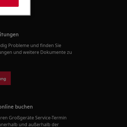
itungen
ndig Probleme und finden Sie
ungen und weitere Dokumente zu
ung
online buchen
Ihren Großgeräte Service-Termin
nnerhalb und außerhalb der