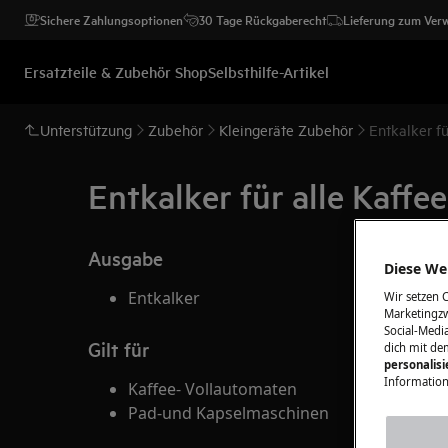
Sichere Zahlungsoptionen
30 Tage Rückgaberecht
Lieferung zum Ver
Ersatzteile & Zubehör Shop
Selbsthilfe-Artikel
Unterstützung
Zubehör
Kleingeräte Zubehör
Entkalker f
Entkalker für alle Kaff
Ausgabe
Diese Web
Entkalker
Wir setzen 
Marketingzw
Social-Media
Gilt für
dich mit de
personalis
Information
Kaffee- Vollautomaten
Pad-und Kapselmaschinen