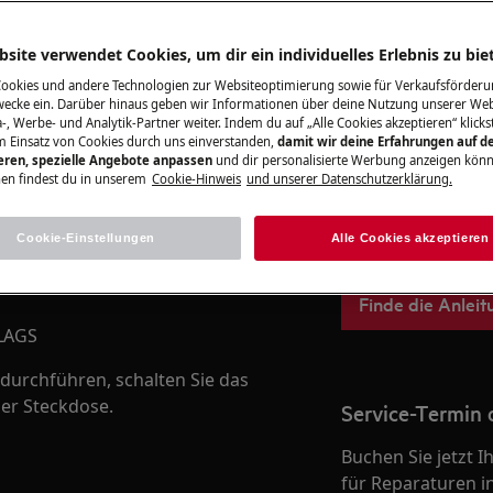
Zum Webshop
site verwendet Cookies, um dir ein individuelles Erlebnis zu bie
Cookies und andere Technologien zur Websiteoptimierung sowie für Verkaufsförderu
ecke ein. Darüber hinaus geben wir Informationen über deine Nutzung unserer Web
-, Werbe- und Analytik-Partner weiter. Indem du auf „Alle Cookies akzeptieren“ klickst
Bedienungsanle
nformationen im Benutzerhandbuch
m Einsatz von Cookies durch uns einverstanden,
damit wir deine Erfahrungen auf d
ieren, spezielle Angebote anpassen
und dir personalisierte Werbung anzeigen könn
r Wartungsoperation durchführen.
Lösen Sie selbstä
en findest du in unserem
Cookie-Hinweis
und unserer Datenschutzerklärung.
Bedienungsanleit
Ihrem Produkt.
Cookie-Einstellungen
Alle Cookies akzeptieren
Finde die Anleit
LAGS
durchführen, schalten Sie das
der Steckdose.
Service-Termin 
Buchen Sie jetzt 
für Reparaturen i