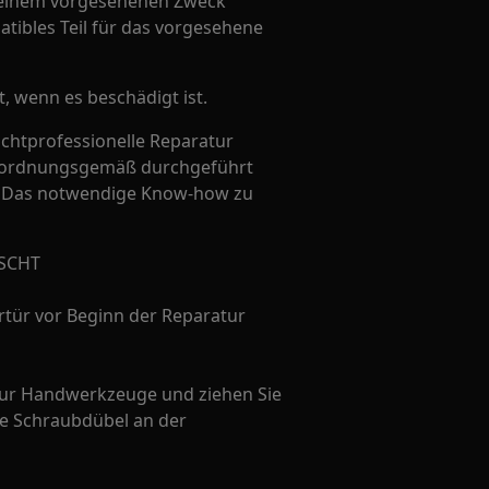
u seinem vorgesehenen Zweck
tibles Teil für das vorgesehene
t, wenn es beschädigt ist.
ichtprofessionelle Reparatur
ht ordnungsgemäß durchgeführt
t. Das notwendige Know-how zu
SCHT
rtür vor Beginn der Reparatur
nur Handwerkzeuge und ziehen Sie
ie Schraubdübel an der