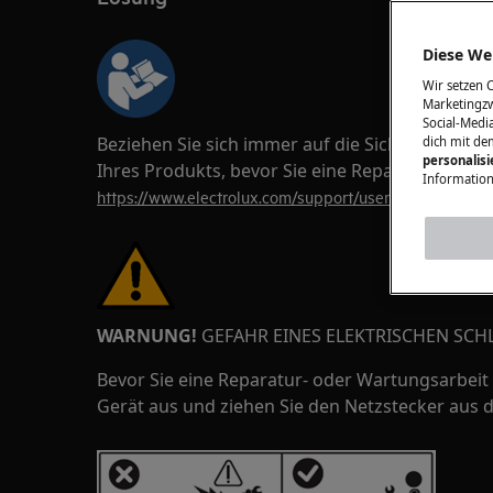
Diese Web
Wir setzen 
Marketingzw
Social-Media
Beziehen Sie sich immer auf die Sicherheitsi
dich mit de
personalis
Ihres Produkts, bevor Sie eine Reparatur- ode
Information
https://www.electrolux.com/support/user-manuals/
WARNUNG!
GEFAHR EINES ELEKTRISCHEN SCH
Bevor Sie eine Reparatur- oder Wartungsarbeit 
Gerät aus und ziehen Sie den Netzstecker aus 