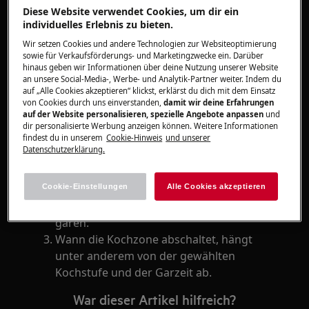
Gilt für
Diese Website verwendet Cookies, um dir ein
individuelles Erlebnis zu bieten.
Induktionskochfeld mit Timer
Wir setzen Cookies und andere Technologien zur Websiteoptimierung
sowie für Verkaufsförderungs- und Marketingzwecke ein. Darüber
Lösung
hinaus geben wir Informationen über deine Nutzung unserer Website
an unsere Social-Media-, Werbe- und Analytik-Partner weiter. Indem du
Bei bestimmten Kochfeldern kann dieses
auf „Alle Cookies akzeptieren“ klickst, erklärst du dich mit dem Einsatz
von Cookies durch uns einverstanden,
damit wir deine Erfahrungen
Verhalten normal sein. Das Gerät nutzt die
auf der Website personalisieren, spezielle Angebote anpassen
und
vorhandene Restwärme, um den
dir personalisierte Werbung anzeigen können. Weitere Informationen
findest du in unserem
Cookie-Hinweis
und unserer
Garvorgang zu beenden.
Datenschutzerklärung.
Die Kochzone wird daher bereits einige
Zeit vor Ablauf des Timers ausgeschaltet.
Cookie-Einstellungen
Alle Cookies akzeptieren
Die gespeicherte Restwärme reicht in
vielen Fällen aus, um das Gericht fertig zu
garen.
Wann die Kochzone abschaltet, hängt
unter anderem von der gewählten
Kochstufe und der Garzeit ab.
War dieser Artikel hilfreich?