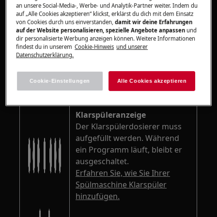
an unsere Social-Media-, Werbe- und Analytik-Partner weiter. Indem du
auf „Alle Cookies akzeptieren“ klickst, erklärst du dich mit dem Einsatz
von Cookies durch uns einverstanden,
damit wir deine Erfahrungen
auf der Website personalisieren, spezielle Angebote anpassen
und
dir personalisierte Werbung anzeigen können. Weitere Informationen
findest du in unserem
Cookie-Hinweis
und unserer
Datenschutzerklärung.
Cookie-Einstellungen
Alle Cookies akzeptieren
Klarspüleranzeige
Der Klarspülerdosierer muss
aufgefüllt werden. Während
ein Programm läuft, bleibt er
ausgeschaltet.
Erfahren Sie, wie Sie Ihrer
Spülmaschine Klarspüler
hinzufügen.