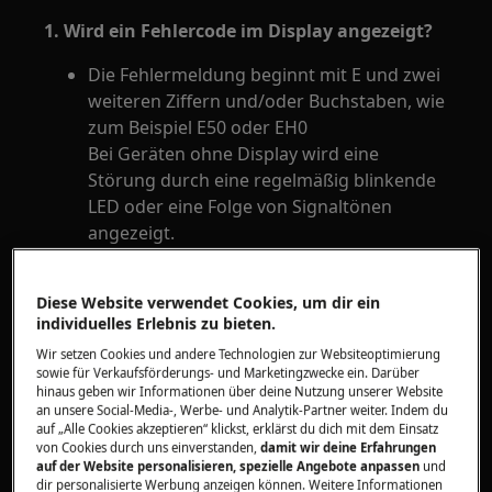
1. Wird ein Fehlercode im Display angezeigt?
Die Fehlermeldung beginnt mit E und zwei
weiteren Ziffern und/oder Buchstaben, wie
zum Beispiel E50 oder EH0
Bei Geräten ohne Display wird eine
Störung durch eine regelmäßig blinkende
LED oder eine Folge von Signaltönen
angezeigt.
Informationen zu den einzelnen
Fehlercodes findest du in der
Diese Website verwendet Cookies, um dir ein
Bedienungsanleitung.
individuelles Erlebnis zu bieten.
2. Wird der Trockner bei Betrieb warm?
Wir setzen Cookies und andere Technologien zur Websiteoptimierung
sowie für Verkaufsförderungs- und Marketingzwecke ein. Darüber
hinaus geben wir Informationen über deine Nutzung unserer Website
Reinige zuerst die Trommel, den
an unsere Social-Media-, Werbe- und Analytik-Partner weiter. Indem du
Innenraum und die Mitnahmerippen mit
auf „Alle Cookies akzeptieren“ klickst, erklärst du dich mit dem Einsatz
von Cookies durch uns einverstanden,
damit wir deine Erfahrungen
einem feuchten Tuch. Starte dann ein
auf der Website personalisieren, spezielle Angebote anpassen
und
Zeitprogramm von mindestens 60 Minuten
dir personalisierte Werbung anzeigen können. Weitere Informationen