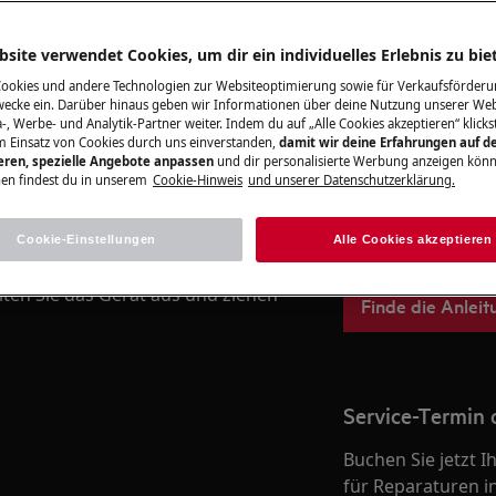
Zum Webshop
site verwendet Cookies, um dir ein individuelles Erlebnis zu bie
nformationen im Benutzerhandbuch
r Wartungsoperation durchführen.
Cookies und andere Technologien zur Websiteoptimierung sowie für Verkaufsförderu
ecke ein. Darüber hinaus geben wir Informationen über deine Nutzung unserer Web
-, Werbe- und Analytik-Partner weiter. Indem du auf „Alle Cookies akzeptieren“ klickst
Bedienungsanle
m Einsatz von Cookies durch uns einverstanden,
damit wir deine Erfahrungen auf d
ieren, spezielle Angebote anpassen
und dir personalisierte Werbung anzeigen könn
Lösen Sie selbstä
en findest du in unserem
Cookie-Hinweis
und unserer Datenschutzerklärung.
Bedienungsanleit
Ihrem Produkt.
Cookie-Einstellungen
Alle Cookies akzeptieren
LAGS
lten Sie das Gerät aus und ziehen
Finde die Anleit
Service-Termin 
Buchen Sie jetzt 
für Reparaturen i