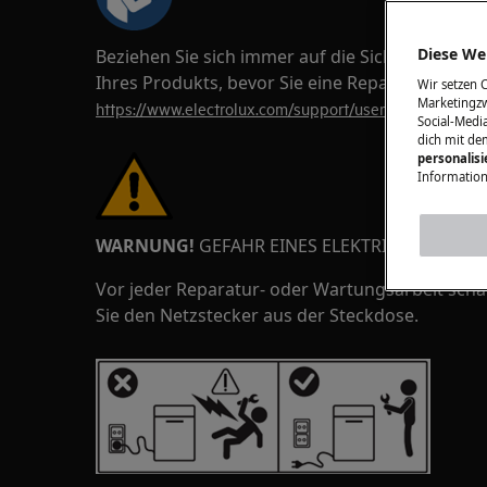
Diese Web
Beziehen Sie sich immer auf die Sicherheitsi
Ihres Produkts, bevor Sie eine Reparatur- ode
Wir setzen 
Marketingzw
https://www.electrolux.com/support/user-manuals/
Social-Media
dich mit de
personalis
Information
WARNUNG!
GEFAHR EINES ELEKTRISCHEN SCH
Vor jeder Reparatur- oder Wartungsarbeit scha
Sie den Netzstecker aus der Steckdose.