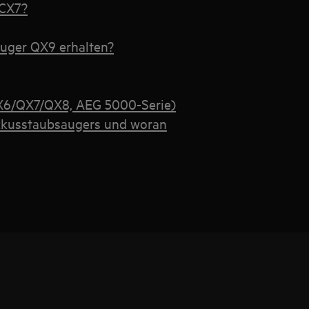
 CX7?
auger QX9 erhalten?
X6/QX7/QX8, AEG 5000-Serie)
Akkusstaubsaugers und woran