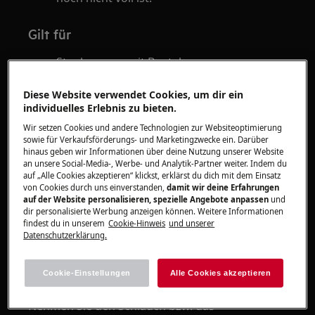
Gilt für
Staubsauger mit Beutel
Staubsauger ohne Beutel
Diese Website verwendet Cookies, um dir ein
individuelles Erlebnis zu bieten.
Lösung
Wir setzen Cookies und andere Technologien zur Websiteoptimierung
sowie für Verkaufsförderungs- und Marketingzwecke ein. Darüber
Stellen Sie sicher, dass der Schlauch nicht
hinaus geben wir Informationen über deine Nutzung unserer Website
geknickt ist oder einen Riss hat.
an unsere Social-Media-, Werbe- und Analytik-Partner weiter. Indem du
auf „Alle Cookies akzeptieren“ klickst, erklärst du dich mit dem Einsatz
Ist der Schlauch defekt, ersetzen Sie diesen.
von Cookies durch uns einverstanden,
damit wir deine Erfahrungen
auf der Website personalisieren, spezielle Angebote anpassen
und
dir personalisierte Werbung anzeigen können. Weitere Informationen
Einen neuen
erhalten Sie über
Schlauch
findest du in unserem
Cookie-Hinweis
und unserer
unseren
.
Webshop
Datenschutzerklärung.
Prüfen Sie, ob sich im Schlauch bzw. im Rohr
Cookie-Einstellungen
Alle Cookies akzeptieren
eine Verstopfung befindet.
Nehmen Sie den Schlauch bzw. das