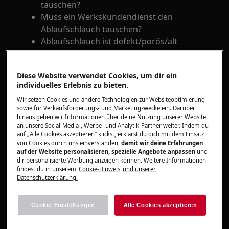
tauschen?
Muss ein Werkskundendienst den
Ablaufschlauch tauschen?
Ablaufschlauch ist defekt/porös/alt
Wasser läuft am Schlauch herunter
Der Schlauch ist nass
Diese Website verwendet Cookies, um dir ein
individuelles Erlebnis zu bieten.
Gilt für
Wir setzen Cookies und andere Technologien zur Websiteoptimierung
sowie für Verkaufsförderungs- und Marketingzwecke ein. Darüber
Geschirrspülmaschinen
hinaus geben wir Informationen über deine Nutzung unserer Website
an unsere Social-Media-, Werbe- und Analytik-Partner weiter. Indem du
auf „Alle Cookies akzeptieren“ klickst, erklärst du dich mit dem Einsatz
Lösung
von Cookies durch uns einverstanden,
damit wir deine Erfahrungen
auf der Website personalisieren, spezielle Angebote anpassen
und
Wenn Wasser aus dem Ablaufschlauch austritt,
dir personalisierte Werbung anzeigen können. Weitere Informationen
findest du in unserem
Cookie-Hinweis
und unserer
überprüfe folgende Punkte:
Datenschutzerklärung.
Stelle sicher, dass die Verbindung zwischen
Ablaufschlauch und Siphon bzw.
Cookie-Einstellungen
Alle Cookies akzeptieren
Abflussrohr korrekt installiert ist und an
dieser Stelle kein Wasser austritt.