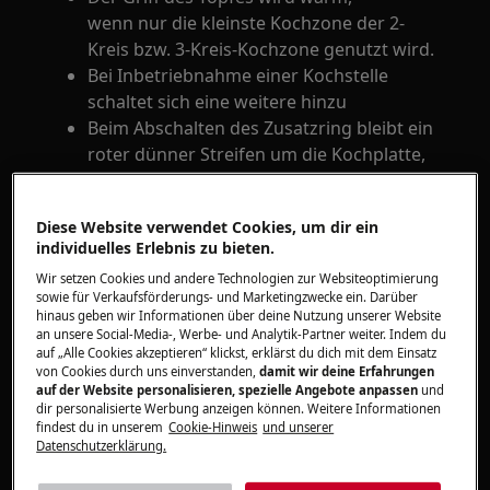
wenn nur die kleinste Kochzone der 2-
Kreis bzw. 3-Kreis-Kochzone genutzt wird.
Bei Inbetriebnahme einer Kochstelle
schaltet sich eine weitere hinzu
Beim Abschalten des Zusatzring bleibt ein
roter dünner Streifen um die Kochplatte,
solange die Kochplatte an ist.
Wenn man die innere Zone eines Kochfelds
Diese Website verwendet Cookies, um dir ein
aktiviert, scheint es, als wäre auch die
individuelles Erlebnis zu bieten.
äußere Zone eingeschaltet.
Wir setzen Cookies und andere Technologien zur Websiteoptimierung
Sowohl die innere als auch die äußere
sowie für Verkaufsförderungs- und Marketingzwecke ein. Darüber
Zone erscheinen rot.
hinaus geben wir Informationen über deine Nutzung unserer Website
an unsere Social-Media-, Werbe- und Analytik-Partner weiter. Indem du
auf „Alle Cookies akzeptieren“ klickst, erklärst du dich mit dem Einsatz
von Cookies durch uns einverstanden,
damit wir deine Erfahrungen
auf der Website personalisieren, spezielle Angebote anpassen
und
dir personalisierte Werbung anzeigen können. Weitere Informationen
findest du in unserem
Cookie-Hinweis
und unserer
Datenschutzerklärung.