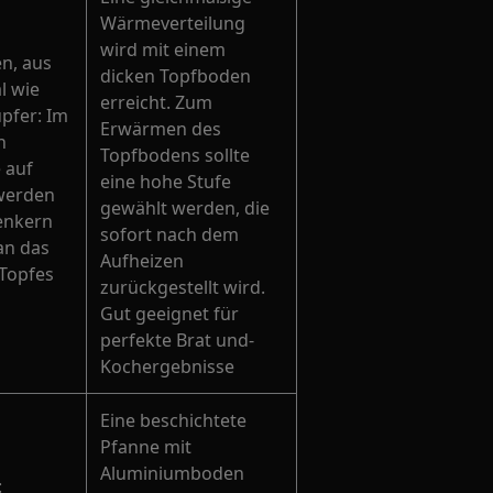
Wärmeverteilung
wird mit einem
n, aus
dicken Topfboden
l wie
erreicht. Zum
upfer: Im
Erwärmen des
n
Topfbodens sollte
 auf
eine hohe Stufe
 werden
gewählt werden, die
enkern
sofort nach dem
an das
Aufheizen
 Topfes
zurückgestellt wird.
Gut geeignet für
perfekte Brat und-
Kochergebnisse
Eine beschichtete
Pfanne mit
Aluminiumboden
: