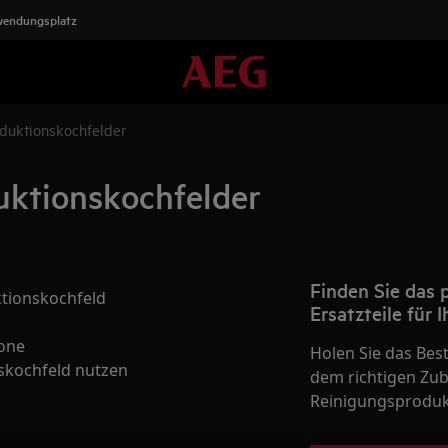
wendungsplatz
nduktionskochfelder
duktionskochfelder
Finden Sie das
ktionskochfeld
Ersatzteile für 
one
Holen Sie das Bes
skochfeld nutzen
dem richtigen Zube
Reinigungsprodukt