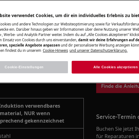
Zum Webshop
site verwendet Cookies, um dir ein individuelles Erlebnis zu bie
Cookies und andere Technologien zur Websiteoptimierung sowie für Verkaufsförderu
ecke ein. Darüber hinaus geben wir Informationen über deine Nutzung unserer Web
-, Werbe- und Analytik-Partner weiter. Indem du auf „Alle Cookies akzeptieren“ klickst
Bedienungsanle
m Einsatz von Cookies durch uns einverstanden,
damit wir deine Erfahrungen auf d
kt im Topfboden durch ein
ieren, spezielle Angebote anpassen
und dir personalisierte Werbung anzeigen könn
Lösen Sie selbstä
en findest du in unserem
Cookie-Hinweis
und unserer Datenschutzerklärung.
gt.
Bedienungsanleit
Ihrem Produkt.
netisch sein.
Cookie-Einstellungen
Alle Cookies akzeptieren
chtigsten Materialen für
Finde die Anleit
 Induktion verwendbares
fmaterial, NUR wenn
Service-Termin 
sprechend gekennzeichnet
Buchen Sie jetzt 
stahl
für Reparaturen i