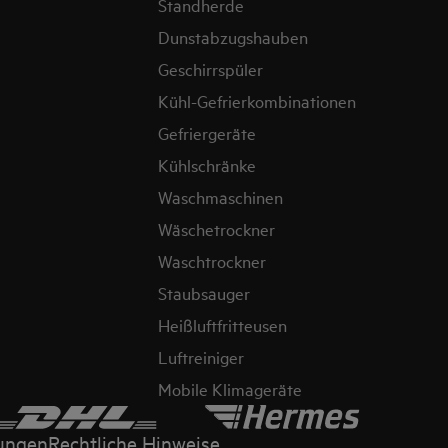
Standherde
Dunstabzugshauben
Geschirrspüler
Kühl-Gefrierkombinationen
Gefriergeräte
Kühlschränke
Waschmaschinen
Wäschetrockner
Waschtrockner
Staubsauger
Heißluftfritteusen
Luftreiniger
Mobile Klimageräte
ungen
Rechtliche Hinweise