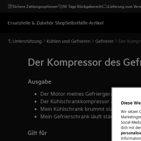
Sichere Zahlungsoptionen
30 Tage Rückgaberecht
Lieferung zum Ver
Ersatzteile & Zubehör Shop
Selbsthilfe-Artikel
Unterstützung
Kühlen und Gefrieren
Gefrierer
Der Kompre
Der Kompressor des Gefr
Ausgabe
Der Motor meines Gefriergeräts läuft da
Der Kühlschrankkompressor arbeitet kont
Diese Web
Mein Kühlschrank brummt ständig
Wir setzen 
Mein Gefrierschrank läuft ständig
Marketingzw
Social-Media
dich mit de
Gilt für
personalis
Information