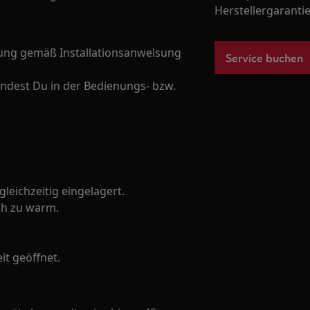
Herstellergarantie
üftung gemäß Installationsanweisung
Service buchen
indest Du in der Bedienungs- bzw.
eichzeitig eingelagert.
ch zu warm.
it geöffnet.