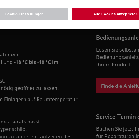
Zum Webshop
Cookie-Einstellungen
Alle Cookies akzeptieren
Bedienungsanle
Lösen Sie selbstä
atur ein.
Bedienungsanleit
l
und
-18 °C bis -19 °C im
Ihrem Produkt.
st.
Finde die Anleit
 nötig geöffnet zu lassen.
m Einlagern auf Raumtemperatur
Service-Termin 
e des Geräts passt.
Buchen Sie jetzt 
Typenschild.
für Reparaturen i
n zu längeren Laufzeiten des