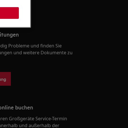
itungen
ndig Probleme und finden Sie
ungen und weitere Dokumente zu
ung
online buchen
Ihren Großgeräte Service-Termin
nnerhalb und außerhalb der