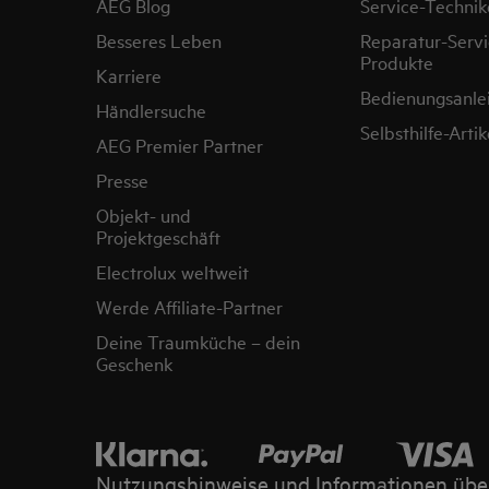
AEG Blog
Service-Technik
Besseres Leben
Reparatur-Servi
Produkte
Karriere
Bedienungsanle
Händlersuche
Selbsthilfe-Artik
AEG Premier Partner
Presse
Objekt- und
Projektgeschäft
Electrolux weltweit
Werde Affiliate-Partner
Deine Traumküche – dein
Geschenk
Nutzungshinweise und Informationen übe