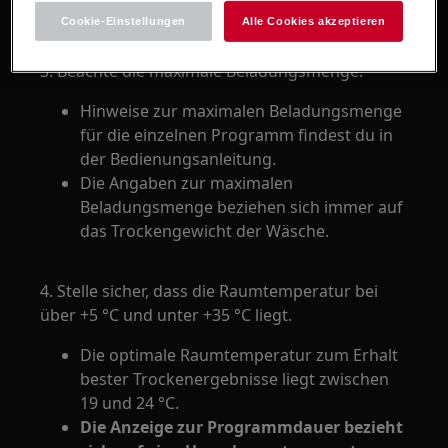
hilfreiche Programmübersicht.
Cookie-Einstellungen
Alle Cookies akzeptieren
3. Beachte die maximale Beladungsmenge.
Hinweise zur maximalen Beladungsmenge
für die einzelnen Programm findest du in
der Bedienungsanleitung.
Die Angaben zur maximalen
Beladungsmenge beziehen sich immer auf
das Trockengewicht der Wäsche.
4. Stelle sicher, dass die Raumtemperatur bei
über +5 °C und unter +35 °C liegt.
Die optimale Raumtemperatur zum Erhalt
bester Trockenergebnisse liegt zwischen
19 und 24 °C.
Die Anzeige zur Programmdauer bezieht