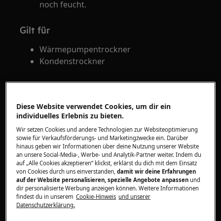
noch feucht.
Gilt für
Wärmepumpentrockner
Kondenstrockner
Lösung
Schleuder die Wäsche vor dem Trocknen
Diese Website verwendet Cookies, um dir ein
individuelles Erlebnis zu bieten.
ausreichend.
Wir setzen Cookies und andere Technologien zur Websiteoptimierung
sowie für Verkaufsförderungs- und Marketingzwecke ein. Darüber
Wähle das richtige Trockenprogramm.
hinaus geben wir Informationen über deine Nutzung unserer Website
Stelle sicher, dass sich das
an unsere Social-Media-, Werbe- und Analytik-Partner weiter. Indem du
auf „Alle Cookies akzeptieren“ klickst, erklärst du dich mit dem Einsatz
Trockenprogramm für die
von Cookies durch uns einverstanden,
damit wir deine Erfahrungen
entsprechende Wäsche eignet und
auf der Website personalisieren, spezielle Angebote anpassen
und
den Pflegesymbolen am Etikett der
dir personalisierte Werbung anzeigen können. Weitere Informationen
findest du in unserem
Cookie-Hinweis
und unserer
Wäsche entspricht.
Datenschutzerklärung.
Die Bedienungsanleitung enthält eine