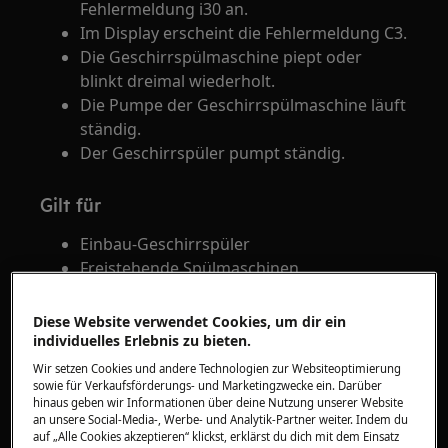
Fehlermeldung i30 an.
Im Display erscheint die Fehlermeldung C3.
Die Geschirrspülmaschine piept oder
blinkt dreimal wiederholt.
Die Pumpe der Geschirrspülmaschine läuft
ständig.
Der Geschirrspüler pumpt ständig.
Gilt für
Einbau-Geschirrspüler
Freistehende Spülmaschinen
Lösung
Diese Website verwendet Cookies, um dir ein
individuelles Erlebnis zu bieten.
Wird die Fehlermeldung i30, ist der
Wir setzen Cookies und andere Technologien zur Websiteoptimierung
Geschirrspüler vielleicht undicht und/oder es
sowie für Verkaufsförderungs- und Marketingzwecke ein. Darüber
hinaus geben wir Informationen über deine Nutzung unserer Website
befindet sich eine Wasseransammlung im
an unsere Social-Media-, Werbe- und Analytik-Partner weiter. Indem du
Geräteboden. Ein Schwimmerschalter löst die
auf „Alle Cookies akzeptieren“ klickst, erklärst du dich mit dem Einsatz