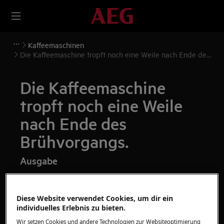
Kaffeemaschinen
Die Kaffeemaschine tropft noch eine Weile nach Ende des
Brühvorgangs.
Die Kaffeemaschine
tropft noch eine Weile
nach Ende des
Brühvorgangs.
Ausgabe
Die Kaffeemaschine tropft noch eine Weile
nach Ablauf des Brühvorgangs.
Diese Website verwendet Cookies, um dir ein
Das Gerät tropft noch eine Weile, obwohl
individuelles Erlebnis zu bieten.
sich kein Wasser mehr im Wassertank
Wir setzen Cookies und andere Technologien zur Websiteoptimierung