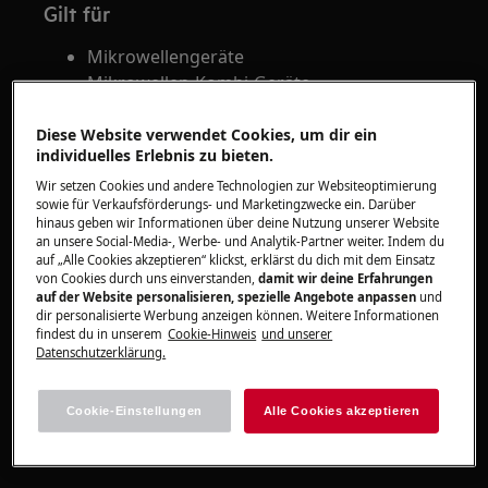
Gilt für
Mikrowellengeräte
Mikrowellen-Kombi-Geräte
Diese Website verwendet Cookies, um dir ein
Lösung
individuelles Erlebnis zu bieten.
Wenn es im Garraum der Mikrowelle zu
Wir setzen Cookies und andere Technologien zur Websiteoptimierung
sowie für Verkaufsförderungs- und Marketingzwecke ein. Darüber
Funkenbildung kommt:
hinaus geben wir Informationen über deine Nutzung unserer Website
Ziehe sofort den Netzstecker aus der
an unsere Social-Media-, Werbe- und Analytik-Partner weiter. Indem du
Steckdose oder schalte die
auf „Alle Cookies akzeptieren“ klickst, erklärst du dich mit dem Einsatz
von Cookies durch uns einverstanden,
damit wir deine Erfahrungen
entsprechende Sicherung aus.
auf der Website personalisieren, spezielle Angebote anpassen
und
Verwende das Gerät nicht weiter.
dir personalisierte Werbung anzeigen können. Weitere Informationen
findest du in unserem
Cookie-Hinweis
und unserer
Wenn mehrere Personen Zugriff auf
Datenschutzerklärung.
das Gerät haben, kennzeichne es als
defekt.
Cookie-Einstellungen
Alle Cookies akzeptieren
Wende dich zur Störungsbehebung an
unseren Kundendienst.