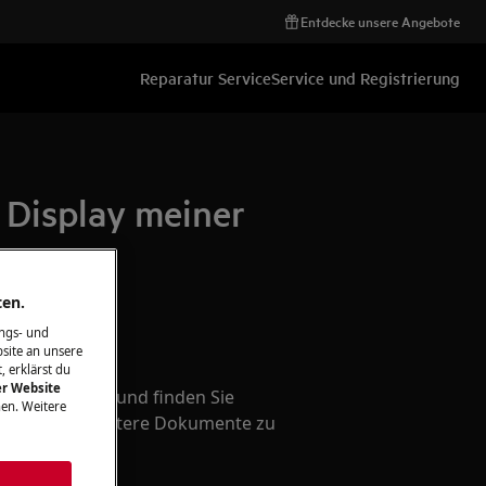
Entdecke unsere Angebote
Reparatur Service
Service und Registrierung
 Display meiner
ten.
ngs- und
itungen
site an unsere
, erklärst du
er Website
ndig Probleme und finden Sie
en. Weitere
ungen und weitere Dokumente zu