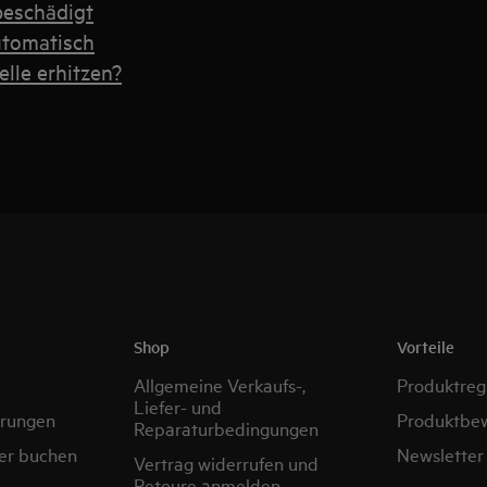
beschädigt
automatisch
lle erhitzen?
Shop
Vorteile
Allgemeine Verkaufs-,
Produktregi
Liefer- und
erungen
Produktbe
Reparaturbedingungen
er buchen
Newsletter
Vertrag widerrufen und
Retoure anmelden