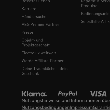
Besseres Leben
Reparatur-Servi
Produkte
Karriere
Bedienungsanle
Händlersuche
Selbsthilfe-Artik
AEG Premier Partner
Presse
Objekt- und
Projektgeschäft
Electrolux weltweit
Werde Affiliate-Partner
Deine Traumküche – dein
Geschenk
Nutzungshinweise und Informationen übe
Nutzungsbedingungen
Impressum
Garanti