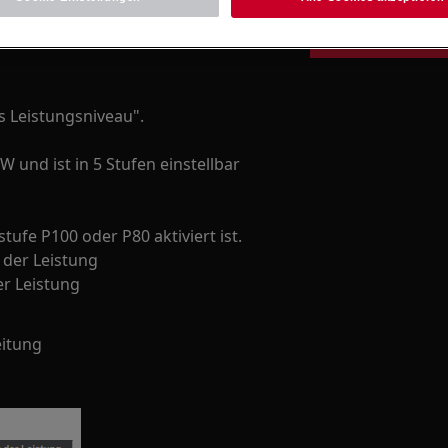
Finde die Anleit
 Leistungsniveau".
 und ist in 5 Stufen einstellbar
ufe P100 oder P80 aktiviert ist.
 der Leistung
er Leistung
eitung