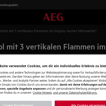
wendungsplatz
mbol mit 3 vertikalen Flammen im Display meiner Mikrowelle?
l mit 3 vertikalen Flammen im
site verwendet Cookies, um dir ein individuelles Erlebnis zu bie
Cookies und andere Technologien zur Websiteoptimierung sowie für Verkaufsförderu
Bedienungsanle
ecke ein. Darüber hinaus geben wir Informationen über deine Nutzung unserer Web
 Wellen bzw. Flammen im Display
-, Werbe- und Analytik-Partner weiter. Indem du auf „Alle Cookies akzeptieren“ klickst
m Einsatz von Cookies durch uns einverstanden,
damit wir deine Erfahrungen auf d
Lösen Sie selbstä
ieren, spezielle Angebote anpassen
und dir personalisierte Werbung anzeigen könn
oder P10
Bedienungsanleit
en findest du in unserem
Cookie-Hinweis
und unserer Datenschutzerklärung.
Ihrem Produkt.
Cookie-Einstellungen
Alle Cookies akzeptieren