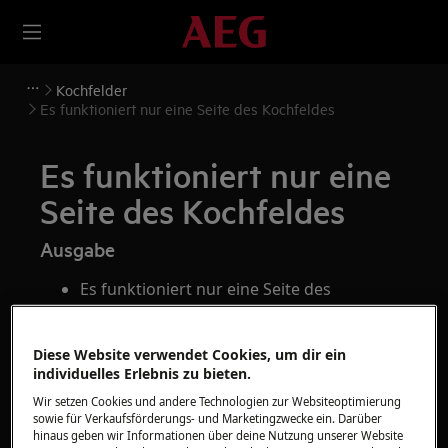
Kochfelder
Es funktioniert nur eine Seite des Kochfeldes
Es funktioniert nur eine
Seite des Kochfeldes
Ausgabe
Es funktioniert nur eine Seite des
Kochfeldes
Diese Website verwendet Cookies, um dir ein
Gilt für
individuelles Erlebnis zu bieten.
Induktionskochfeld
Wir setzen Cookies und andere Technologien zur Websiteoptimierung
sowie für Verkaufsförderungs- und Marketingzwecke ein. Darüber
hinaus geben wir Informationen über deine Nutzung unserer Website