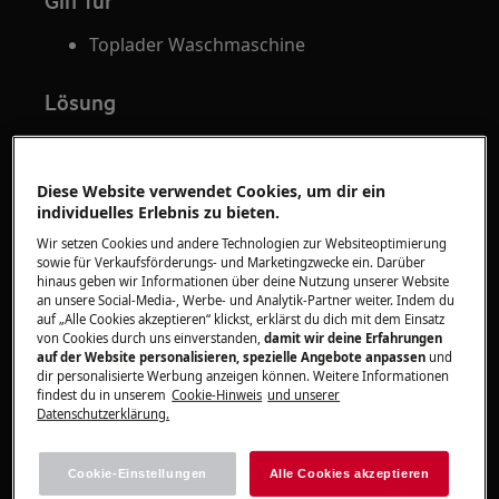
Gilt für
Toplader Waschmaschine
Lösung
1. Überprüfe die Waschmittelkammer, ob der
Schieber auf Liquid für Flüssigwaschmittel steht
Diese Website verwendet Cookies, um dir ein
(modellabhängig).
individuelles Erlebnis zu bieten.
Das Waschmittel nicht über die MAX
Wir setzen Cookies und andere Technologien zur Websiteoptimierung
sowie für Verkaufsförderungs- und Marketingzwecke ein. Darüber
Markierung einfüllen.
hinaus geben wir Informationen über deine Nutzung unserer Website
Sensortaste "Flüssig Dosierung", falls
an unsere Social-Media-, Werbe- und Analytik-Partner weiter. Indem du
auf „Alle Cookies akzeptieren“ klickst, erklärst du dich mit dem Einsatz
vorhanden drücken (modellabhängig).
von Cookies durch uns einverstanden,
damit wir deine Erfahrungen
auf der Website personalisieren, spezielle Angebote anpassen
und
Bild 1: Waschmittelbehälter Einstellung LIQUID
dir personalisierte Werbung anzeigen können. Weitere Informationen
findest du in unserem
Cookie-Hinweis
und unserer
Datenschutzerklärung.
Cookie-Einstellungen
Alle Cookies akzeptieren