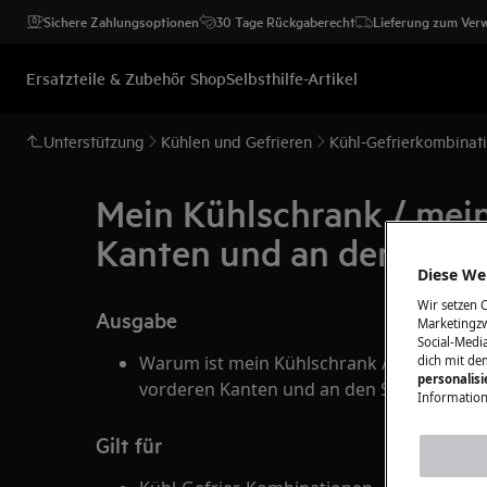
Sichere Zahlungsoptionen
30 Tage Rückgaberecht
Lieferung zum Ver
Ersatzteile & Zubehör Shop
Selbsthilfe-Artikel
Unterstützung
Kühlen und Gefrieren
Kühl-Gefrierkombinat
Mein Kühlschrank / mein
Kanten und an den Seit
Diese Web
Wir setzen 
Ausgabe
Marketingzw
Social-Media
Warum ist mein Kühlschrank / meine Kühl
dich mit de
personalis
vorderen Kanten und an den Seiten warm
Information
Gilt für