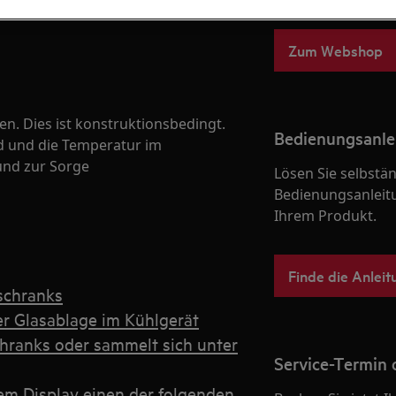
Zum Webshop
en. Dies ist konstruktionsbedingt.
Bedienungsanle
d und die Temperatur im
und zur Sorge
Lösen Sie selbstä
Bedienungsanleit
Ihrem Produkt.
Finde die Anleit
schranks
r Glasablage im Kühlgerät
chranks oder sammelt sich unter
Service-Termin 
dem Display einen der folgenden