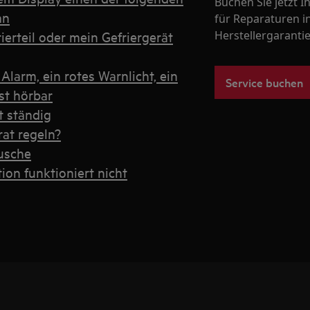
Buchen Sie jetzt 
an
für Reparaturen i
erteil oder mein Gefriergerät
Herstellergarantie
Alarm, ein rotes Warnlicht, ein
Service buchen
st hörbar
t ständig
rat regeln?
usche
ion funktioniert nicht