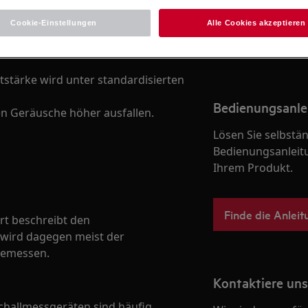
Cookie-Einstellungen
Alle Cookies akzeptieren
Zum Webshop
stärke wird unter standardisierten
Bedienungsanle
 Geräusche höher ausfallen.
Lösen Sie selbstä
Bedienungsanleit
Ihrem Produkt.
Finde die Anleit
t beschreibt den
 wird dagegen meist der
emessen.
Kontaktiere uns
hallmessgeräten sind häufig