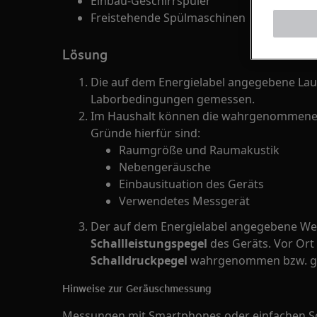
Einbau-Geschirrspüler
Freistehende Spülmaschinen
Lösung
Die auf dem Energielabel angegebene Laut
Laborbedingungen gemessen.
Im Haushalt können die wahrgenommenen
Gründe hierfür sind:
Raumgröße und Raumakustik
Nebengeräusche
Einbausituation des Geräts
Verwendetes Messgerät
Der auf dem Energielabel angegebene Wer
Schallleistungspegel
des Geräts. Vor Ort
Schalldruckpegel
wahrgenommen bzw. g
Hinweise zur Geräuschmessung
Messungen mit Smartphones oder einfachen Sc