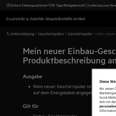
Sichere Zahlungsoptionen
30 Tage Rückgaberecht
Lieferung zum Ver
Ersatzteile & Zubehör Shop
Selbsthilfe-Artikel
Unterstützung
Geschirrspülen
Geschirrspüler
Mein neuer 
Mein neuer Einbau-Geschir
Produktbeschreibung a
Ausgabe
Diese Web
Mein neuer Geschirrspüler ist viel lauter
Wir setzen 
auf dem Energielabel angegeben.
Marketingzw
Social-Media
dich mit de
Gilt für
personalis
Information