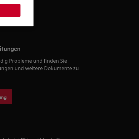
itungen
ndig Probleme und finden Sie
ungen und weitere Dokumente zu
ung