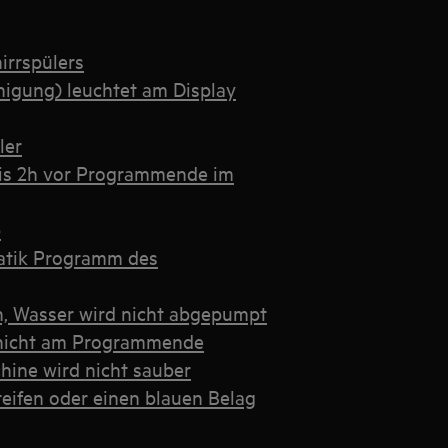
rrspülers
igung) leuchtet am Display
ler
 bis 2h vor Programmende im
b
atik Programm des
an, Wasser wird nicht abgepumpt
t nicht am Programmende
hine wird nicht sauber
reifen oder einen blauen Belag