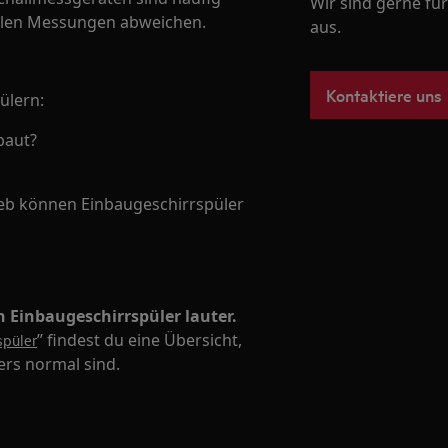
Wir sind gerne für
llen Messungen abweichen.
aus.
Kontaktiere uns
ülern:
baut?
eb können Einbaugeschirrspüler
 Einbaugeschirrspüler lauter.
” findest du eine Übersicht,
spüler
ers normal sind.