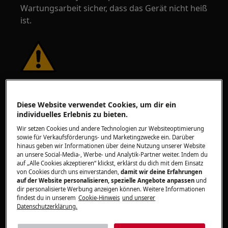
Wartungsarbeit sicher, dass das Gerät nicht heiß
ist.
Diese Website verwendet Cookies, um dir ein
individuelles Erlebnis zu bieten.
Wir setzen Cookies und andere Technologien zur Websiteoptimierung
WARNUNG!
NICHT FÜR KINDER GEEIGNET
sowie für Verkaufsförderungs- und Marketingzwecke ein. Darüber
hinaus geben wir Informationen über deine Nutzung unserer Website
Halten Sie alle Kleinteile und Verpackungen
an unsere Social-Media-, Werbe- und Analytik-Partner weiter. Indem du
auf „Alle Cookies akzeptieren“ klickst, erklärst du dich mit dem Einsatz
außerhalb der Reichweite von Kindern unter 3
von Cookies durch uns einverstanden,
damit wir deine Erfahrungen
Jahren aufgrund der Erstickungsgefahr. Die
auf der Website personalisieren, spezielle Angebote anpassen
und
Installation und Verwendung sollte nur von
dir personalisierte Werbung anzeigen können. Weitere Informationen
findest du in unserem
Cookie-Hinweis
und unserer
Erwachsenen durchgeführt werden.
Datenschutzerklärung.
Stellen Sie sicher, dass Sie das Produkt nur zu