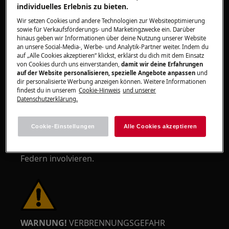
individuelles Erlebnis zu bieten.
Wir setzen Cookies und andere Technologien zur Websiteoptimierung
sowie für Verkaufsförderungs- und Marketingzwecke ein. Darüber
hinaus geben wir Informationen über deine Nutzung unserer Website
an unsere Social-Media-, Werbe- und Analytik-Partner weiter. Indem du
WARNUNG!
GEFAHR VON
auf „Alle Cookies akzeptieren“ klickst, erklärst du dich mit dem Einsatz
AUGENVERLETZUNGEN
von Cookies durch uns einverstanden,
damit wir deine Erfahrungen
auf der Website personalisieren, spezielle Angebote anpassen
und
dir personalisierte Werbung anzeigen können. Weitere Informationen
findest du in unserem
Cookie-Hinweis
und unserer
Datenschutzerklärung.
Cookie-Einstellungen
Alle Cookies akzeptieren
Tragen Sie Schutzbrillen, wenn Sie Wartungs-
oder Reparaturarbeiten durchführen, die
Federn involvieren.
WARNUNG!
VERBRENNUNGSGEFAHR