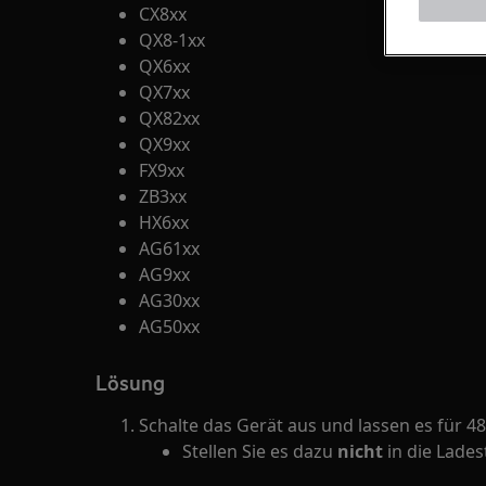
CX8xx
QX8-1xx
QX6xx
QX7xx
QX82xx
QX9xx
FX9xx
ZB3xx
HX6xx
AG61xx
AG9xx
AG30xx
AG50xx
Lösung
Schalte das Gerät aus und lassen es für 4
Stellen Sie es dazu
nicht
in die Lades