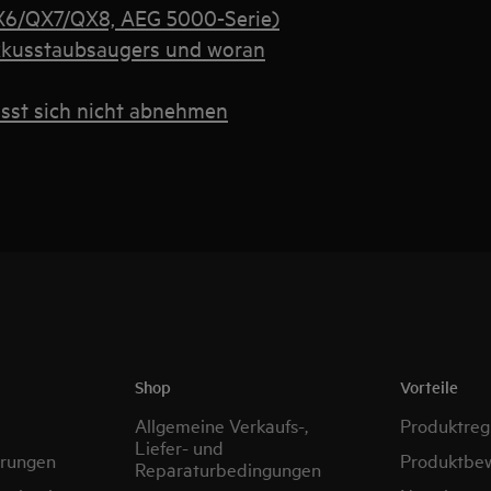
X6/QX7/QX8, AEG 5000-Serie)
Akkusstaubsaugers und woran
sst sich nicht abnehmen
Shop
Vorteile
Allgemeine Verkaufs-,
Produktregi
Liefer- und
erungen
Produktbe
Reparaturbedingungen