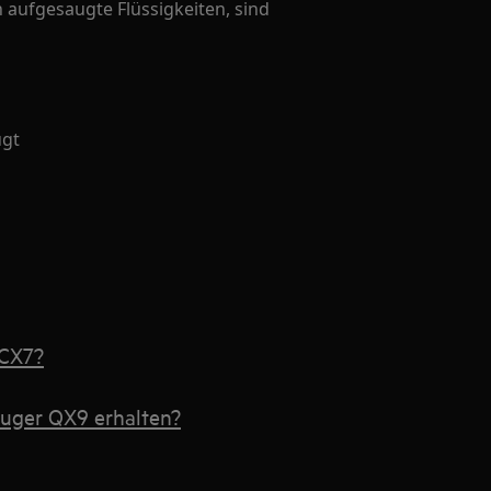
aufgesaugte Flüssigkeiten, sind
ugt
 CX7?
auger QX9 erhalten?