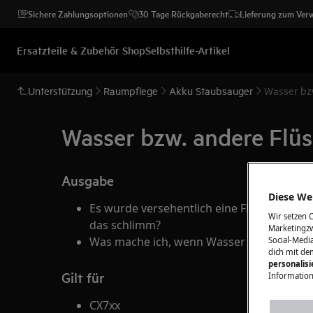
Sichere Zahlungsoptionen
30 Tage Rückgaberecht
Lieferung zum Ver
Ersatzteile & Zubehör Shop
Selbsthilfe-Artikel
Unterstützung
Raumpflege
Akku Staubsauger
Wasser bz
Wasser bzw. andere Flü
Ausgabe
Diese Web
Es wurde versehentlich eine Flüssigkeit (
Wir setzen 
das schlimm?
Marketingzw
Was mache ich, wenn Wasser in den Sauger
Social-Media
dich mit de
personalis
Gilt für
Information
CX7xx