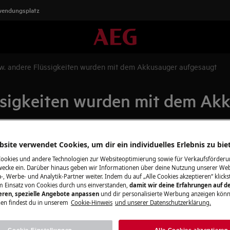
wendungsplatz
w. andere Flüssigkeiten wurden mit dem Akkusauger aufgesaugt
ssigkeiten wurden mit dem Ak
site verwendet Cookies, um dir ein individuelles Erlebnis zu bie
Kontaktiere uns
Wasser oder andere) aufgesaugt. Ist
Cookies und andere Technologien zur Websiteoptimierung sowie für Verkaufsförderu
Wir sind gerne für
ecke ein. Darüber hinaus geben wir Informationen über deine Nutzung unserer Web
 gelangt ist?
-, Werbe- und Analytik-Partner weiter. Indem du auf „Alle Cookies akzeptieren“ klickst
aus.
m Einsatz von Cookies durch uns einverstanden,
damit wir deine Erfahrungen auf d
ieren, spezielle Angebote anpassen
und dir personalisierte Werbung anzeigen könn
en findest du in unserem
Cookie-Hinweis
und unserer Datenschutzerklärung.
Kontaktiere uns