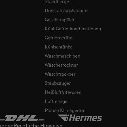
Standherde
Dunstabzugshauben
Geschirrspüler
Kühl-Gefrierkombinationen
Gefriergeräte
Kühlschränke
Waschmaschinen
Wäschetrockner
Waschtrockner
Staubsauger
Heißluftfritteusen
Luftreiniger
Mobile Klimageräte
ungen
Rechtliche Hinweise