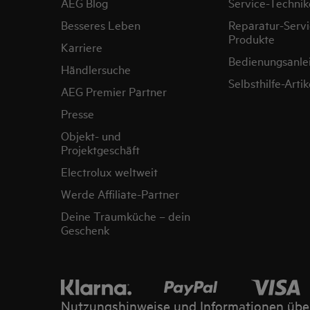
AEG Blog
Service-Technik
Besseres Leben
Reparatur-Servi
Produkte
Karriere
Bedienungsanle
Händlersuche
Selbsthilfe-Artik
AEG Premier Partner
Presse
Objekt- und
Projektgeschäft
Electrolux weltweit
Werde Affiliate-Partner
Deine Traumküche – dein
Geschenk
Nutzungshinweise und Informationen übe