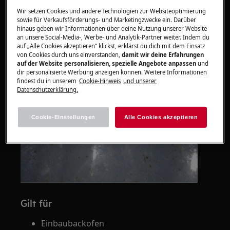
Loch in den Einsteckhülsen sichtbar wenn
Wir setzen Cookies und andere Technologien zur Websiteoptimierung
die Einhängegitter entfernt werden.
sowie für Verkaufsförderungs- und Marketingzwecke ein. Darüber
Loch in der Seitenwand für Einschubgitter
hinaus geben wir Informationen über deine Nutzung unserer Website
an unsere Social-Media-, Werbe- und Analytik-Partner weiter. Indem du
Bild: weiße Isolierung Backofen
auf „Alle Cookies akzeptieren“ klickst, erklärst du dich mit dem Einsatz
von Cookies durch uns einverstanden,
damit wir deine Erfahrungen
auf der Website personalisieren, spezielle Angebote anpassen
und
dir personalisierte Werbung anzeigen können. Weitere Informationen
findest du in unserem
Cookie-Hinweis
und unserer
Datenschutzerklärung.
Cookie-Einstellungen
Alle Cookies akzeptieren
Gilt für
Einbaubackofen