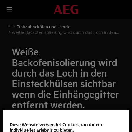
Einbaubacköfen und -herde
Weiße Backofenisolierung wird durch das Loch in den
Einsteckhülsen sichtbar wenn die Einhängegitter entfernt
werden.
Weiße
Backofenisolierung wird
durch das Loch in den
Einsteckhülsen sichtbar
wenn die Einhängegitter
entfernt werden.
Ausgabe
Diese Website verwendet Cookies, um dir ein
Weiße Backofenisolierung wird durch das
individuelles Erlebnis zu bieten.