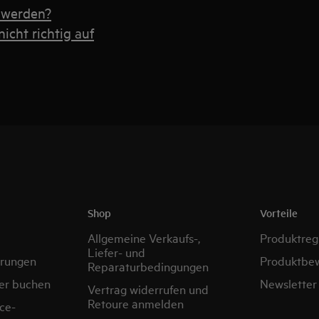
 werden?
nicht richtig auf
Shop
Vorteile
Allgemeine Verkaufs-,
Produktregi
Liefer- und
erungen
Produktbe
Reparaturbedingungen
er buchen
Newsletter
Vertrag widerrufen und
Retoure anmelden
ce-