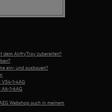
t dem AirfryTray zubereiten?
uben?
me ein- und ausbauen?
en
r VS4-1-4AG
r A6-1-6AG
 AEG Webshop auch in meinem