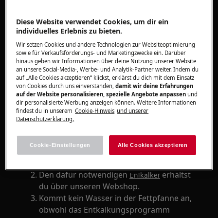
Nach dem Entkalkungsprogramm ist kein
Wasser auf dem Backblech
Diese Website verwendet Cookies, um dir ein
Entkalker für Dampfgarer
individuelles Erlebnis zu bieten.
Wir setzen Cookies und andere Technologien zur Websiteoptimierung
Gilt für
sowie für Verkaufsförderungs- und Marketingzwecke ein. Darüber
hinaus geben wir Informationen über deine Nutzung unserer Website
an unsere Social-Media-, Werbe- und Analytik-Partner weiter. Indem du
Multidampfgarer
auf „Alle Cookies akzeptieren“ klickst, erklärst du dich mit dem Einsatz
von Cookies durch uns einverstanden,
damit wir deine Erfahrungen
auf der Website personalisieren, spezielle Angebote anpassen
und
Lösung
dir personalisierte Werbung anzeigen können. Weitere Informationen
findest du in unserem
Cookie-Hinweis
und unserer
Bevor du ein Entkalkungsprogramm - wie
Datenschutzerklärung.
in der Bedienungsanleitung beschrieben
- startest, wird in die unterste
Cookie-Einstellungen
Alle Cookies akzeptieren
Einschubebene eine Fettpfanne
geschoben, um Wasser aufzufangen.
Den dafür notwendigen
erhältst
Entkalker
du über unseren Webshop.
Kommt kein Wasser in der Fettpfanne an,
obwohl das Entkalkungsprogramm