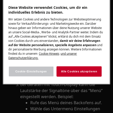
Gilt für
Diese Website verwendet Cookies, um dir ein
individuelles Erlebnis zu bieten.
Backofen/Herde
Multi-Dampfgarer
Wir setzen Cookies und andere Technologien zur Websiteoptimierung
sowie für Verkaufsförderungs- und Marketingzwecke ein. Darüber
Freistehende Herde
hinaus geben wir Informationen über deine Nutzung unserer Website
an unsere Social-Media-, Werbe- und Analytik-Partner weiter. Indem du
auf „Alle Cookies akzeptieren“ klickst, erklärst du dich mit dem Einsatz
Lösung
von Cookies durch uns einverstanden,
damit wir deine Erfahrungen
auf der Website personalisieren, spezielle Angebote anpassen
und
Die Lautstärke der Signaltöne kann nur
dir personalisierte Werbung anzeigen können. Weitere Informationen
verändert werden, wenn es in der
findest du in unserem
Cookie-Hinweis
und unserer
Datenschutzerklärung.
Bedienungsanleitung beschrieben ist.
Bei Backöfen/Herden mit Elektronikuhr
ohne Touch-Display lässt sich die
Cookie-Einstellungen
Alle Cookies akzeptieren
Lautstärke der Signaltöne nicht ändern.
Bei Geräten mit Touch-Display kann die
Lautstärke der Signaltöne über das “Menü”
eingestellt werden. Beispiel:
Rufe das Menü deines Backofens auf.
Wähle das Untermenü Einstellungen