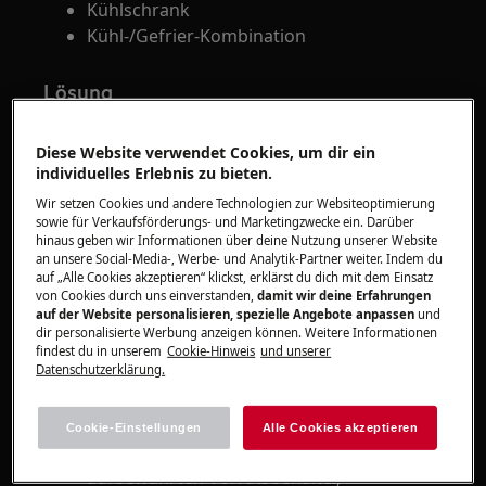
Kühlschrank
Kühl-/Gefrier-Kombination
Lösung
Beachte bitte Folgendes, damit du die
Diese Website verwendet Cookies, um dir ein
Kühlschranktür richtig einstellen kannst:
individuelles Erlebnis zu bieten.
Kontrolliere die Dichtung auf
Wir setzen Cookies und andere Technologien zur Websiteoptimierung
sowie für Verkaufsförderungs- und Marketingzwecke ein. Darüber
Verschmutzungen und reinige sie bei
hinaus geben wir Informationen über deine Nutzung unserer Website
Bedarf, wenn der Kühlschrank nicht richtig
an unsere Social-Media-, Werbe- und Analytik-Partner weiter. Indem du
auf „Alle Cookies akzeptieren“ klickst, erklärst du dich mit dem Einsatz
schließt.
von Cookies durch uns einverstanden,
damit wir deine Erfahrungen
Reinigungsmittel erhältst du über
auf der Website personalisieren, spezielle Angebote anpassen
und
unseren Webshop.
dir personalisierte Werbung anzeigen können. Weitere Informationen
findest du in unserem
Cookie-Hinweis
und unserer
Datenschutzerklärung.
Prüfe, ob die Ablagefächer, Schubladen
und Regale richtig eingesetzt und
vollständig zurückgeschoben sind.
Cookie-Einstellungen
Alle Cookies akzeptieren
Kontrolliere die im Kühlschrank
aufbewahrten Vorratsbehälter,