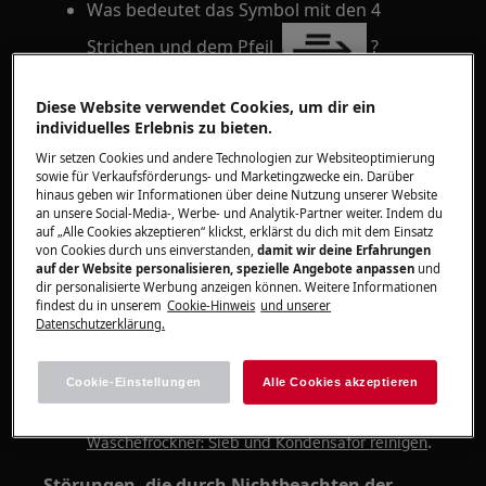
Was bedeutet das Symbol mit den 4
Strichen und dem Pfeil
?
Diese Website verwendet Cookies, um dir ein
Gilt für
individuelles Erlebnis zu bieten.
Wärmepumpentrockner
Wir setzen Cookies und andere Technologien zur Websiteoptimierung
sowie für Verkaufsförderungs- und Marketingzwecke ein. Darüber
Kondensationstrockner
hinaus geben wir Informationen über deine Nutzung unserer Website
an unsere Social-Media-, Werbe- und Analytik-Partner weiter. Indem du
auf „Alle Cookies akzeptieren“ klickst, erklärst du dich mit dem Einsatz
Lösung
von Cookies durch uns einverstanden,
damit wir deine Erfahrungen
auf der Website personalisieren, spezielle Angebote anpassen
und
dir personalisierte Werbung anzeigen können. Weitere Informationen
Leuchtet dieses Symbol
auf,
findest du in unserem
Cookie-Hinweis
und unserer
Datenschutzerklärung.
sollte der Kondensator/Wärmetauscher
gereinigt werden.
Cookie-Einstellungen
Alle Cookies akzeptieren
Weitere Informationen findest du in
der Bedienungsanleitung oder im Artikel
.
Wäschetrockner: Sieb und Kondensator reinigen
Störungen, die durch Nichtbeachten der