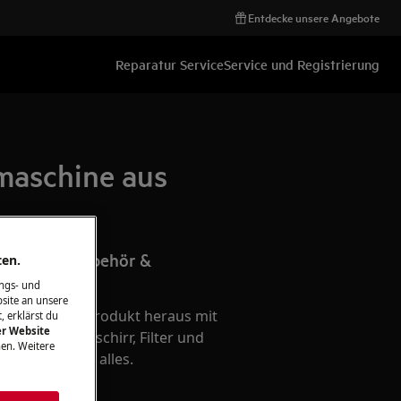
Entdecke unsere Angebote
Reparatur Service
Service und Registrierung
lmaschine aus
 passende Zubehör &
ten.
Ihr Produkt
ngs- und
site an unsere
te aus Ihrem Produkt heraus mit
, erklärst du
er Website
hör - Kochgeschirr, Filter und
en. Weitere
e - wir haben alles.