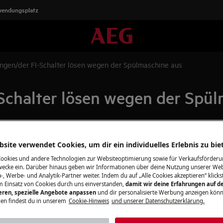
wendungsplatz
ungen/der FI-Schalter lösen wegen der Spülmaschine aus
Schalter lösen wegen der Spü
Finden Sie das
site verwendet Cookies, um dir ein individuelles Erlebnis zu bie
e Sicherung aus.
Ersatzteile für 
Cookies und andere Technologien zur Websiteoptimierung sowie für Verkaufsförderu
 Sicherung aus.
ecke ein. Darüber hinaus geben wir Informationen über deine Nutzung unserer Web
Holen Sie das Bes
-, Werbe- und Analytik-Partner weiter. Indem du auf „Alle Cookies akzeptieren“ klickst
m Einsatz von Cookies durch uns einverstanden,
damit wir deine Erfahrungen auf d
dem richtigen Zube
ieren, spezielle Angebote anpassen
und dir personalisierte Werbung anzeigen könn
Reinigungsprodukt
en findest du in unserem
Cookie-Hinweis
und unserer Datenschutzerklärung.