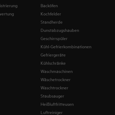
strierung
Backöfen
wertung
Kochfelder
Standherde
Dunstabzugshauben
Geschirrspüler
Kühl-Gefrierkombinationen
Gefriergeräte
Kühlschränke
Waschmaschinen
Wäschetrockner
Waschtrockner
Staubsauger
Heißluftfritteusen
Luftreiniger