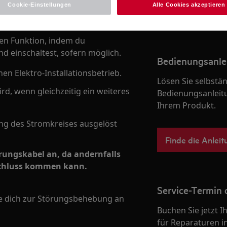
Cookie-Einstellungen
Alle Cookies akzeptieren
Zum Webshop
ren Funktion, indem du
nd einschaltest, sofern möglich.
Bedienungsanle
nen Elektro-Installationsbetrieb.
Lösen Sie selbstä
rd, wenn gleichzeitig ein weiteres
Bedienungsanleit
Ihrem Produkt.
ng des Stromkreises ausgelöst
Finde die Anleit
erungskabel an, da andernfalls
schluss kommen kann.
Service-Termin 
de dich zur Störungsbehebung an
Buchen Sie jetzt 
für Reparaturen i