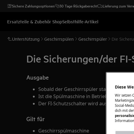
Sichere Zahlungsoptionen
30 Tage Rückgaberecht
Lieferung zum Ver
Ersatzteile & Zubehör Shop
Selbsthilfe-Artikel
Unterstützung
Geschirrspülen
Geschirrspüler
Die Sicher
Die Sicherungen/der FI-
Ausgabe
Diese Web
Sobald der Geschirrspüler startet, löst di
Wir setzen 
Ist die Spülmaschine in Betrieb, fliegt die
Marketingzw
Der FI-Schutzschalter wird ausgelöst.
Social-Media
dich mit de
personalis
Gilt für
Information
Geschirrspülmaschine