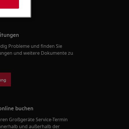
itungen
ndig Probleme und finden Sie
ungen und weitere Dokumente zu
ung
online buchen
Ihren Großgeräte Service-Termin
nnerhalb und außerhalb der