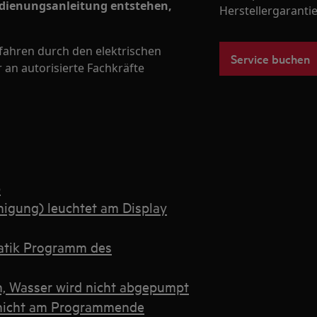
edienungsanleitung entstehen,
Herstellergarantie
efahren durch den elektrischen
Service buchen
 an autorisierte Fachkräfte
b
igung) leuchtet am Display
atik Programm des
an, Wasser wird nicht abgepumpt
t nicht am Programmende