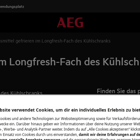
wendungsplatz
smittel gefrieren im Longfresh-Fach des Kühlschranks
im Longfresh-Fach des Kühlsc
Finden Sie das
 des Kühlschranks
Ersatzteile für 
site verwendet Cookies, um dir ein individuelles Erlebnis zu bie
Holen Sie das Bes
e
dem richtigen Zube
Cookies und andere Technologien zur Websiteoptimierung sowie für Verkaufsförderu
ecke ein. Darüber hinaus geben wir Informationen über deine Nutzung unserer Web
Reinigungsprodukt
-, Werbe- und Analytik-Partner weiter. Indem du auf „Alle Cookies akzeptieren“ klickst
m Einsatz von Cookies durch uns einverstanden,
damit wir deine Erfahrungen auf d
ieren, spezielle Angebote anpassen
und dir personalisierte Werbung anzeigen könn