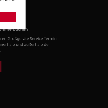
online buchen
Ihren Großgeräte Service-Termin
nnerhalb und außerhalb der
.