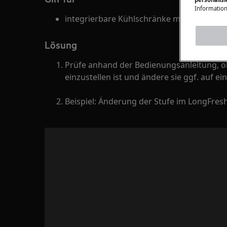
Information
integrierbare Kühlschränke mit LongFres
Lösung
Prüfe anhand der Bedienungsanleitung, o
einzustellen ist und ändere sie ggf. auf ei
Beispiel: Änderung der Stufe im LongFres