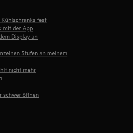
 Kühlschranks fest
k mit der App
 dem Display an
inzelnen Stufen an meinem
hlt nicht mehr
h
r schwer öffnen