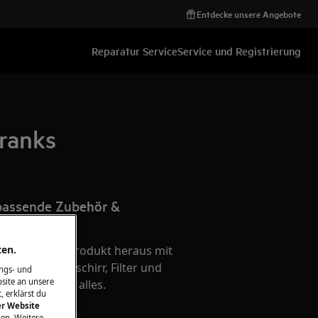
Entdecke unsere Angebote
Reparatur Service
Service und Registrierung
hranks
 passende Zubehör &
Ihr Produkt
ten.
te aus Ihrem Produkt heraus mit
hör - Kochgeschirr, Filter und
ngs- und
site an unsere
e - wir haben alles.
, erklärst du
er Website
en. Weitere