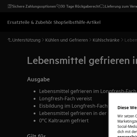
Sichere Zahlungsoptionen
30 Tage Rückgaberecht
Lieferung zum Ver
Ersatzteile & Zubehör Shop
Selbsthilfe-Artikel
Unterstützung
Kühlen und Gefrieren
Kühlschränke
Leben
Lebensmittel gefrieren 
Ausgabe
Lebensmittel gefrieren im Longfresh-Fach
Longfresh-Fach vereist
Eisbildung im Longfresh-Fach
Diese Web
Lebensmittel gefrieren in der 0° Grad Zon
Wir setzen 
0°C Kaltraum gefriert
Marketingzw
Social-Media
dich mit de
Gilt für
personalis