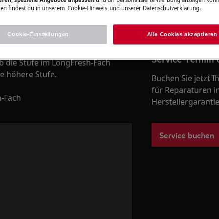
en findest du in unserem
Cookie-Hinweis
und unserer Datenschutzerklärung.
Zum Webshop
h-Fach
Cookie-Einstellungen
Alle Cookies akzeptieren
Service-Termin 
b die Stufe im LongFresh-Fach
ne höhere Stufe.
Buchen Sie jetzt 
für Reparaturen i
h-Fach
Herstellergarantie
Service buchen