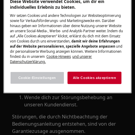
Diese Website verwendet Cookies, um dir ein
Nach Aus-und Wiedereinbau der Tür
individuelles Erlebnis zu bieten.
knacken die Scharniere
Wir setzen Cookies und andere Technologien zur Websiteoptimierung
Widerstand beim Betätigen der Backofen-
sowie für Verkaufsförderungs- und Marketingzwecke ein. Darüber
hinaus geben wir Informationen über deine Nutzung unserer Website
Türe
an unsere Social-Media-, Werbe- und Analytik-Partner weiter. Indem du
auf „Alle Cookies akzeptieren“ klickst, erklärst du dich mit dem Einsatz
von Cookies durch uns einverstanden,
damit wir deine Erfahrungen
Gilt für
auf der Website personalisieren, spezielle Angebote anpassen
und
dir personalisierte Werbung anzeigen können. Weitere Informationen
Backofen
findest du in unserem
Cookie-Hinweis
und unserer
Einbau-Herd
Datenschutzerklärung.
Standherd
Cookie-Einstellungen
Alle Cookies akzeptieren
Lösung
Wende dich zur Störungsbehebung an
unseren Kundendienst.
Störungen, die durch Nichtbeachtung der
Bedienungsanleitung entstehen, sind von der
Garantiezusage ausgenommen.