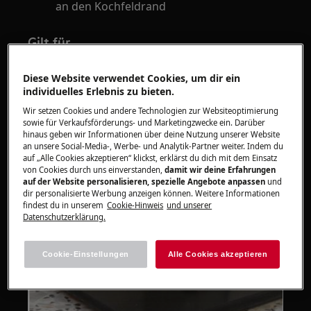
an den Kochfeldrand
Gilt für
Glaskeramik-Kochfelder - mit und ohne
Diese Website verwendet Cookies, um dir ein
Rahmen
individuelles Erlebnis zu bieten.
Wir setzen Cookies und andere Technologien zur Websiteoptimierung
Lösung
sowie für Verkaufsförderungs- und Marketingzwecke ein. Darüber
hinaus geben wir Informationen über deine Nutzung unserer Website
an unsere Social-Media-, Werbe- und Analytik-Partner weiter. Indem du
auf „Alle Cookies akzeptieren“ klickst, erklärst du dich mit dem Einsatz
von Cookies durch uns einverstanden,
damit wir deine Erfahrungen
Das Bild unten zeigt den Spalt bei einem
auf der Website personalisieren, spezielle Angebote anpassen
und
ordnungsgemäß eingebauten,
dir personalisierte Werbung anzeigen können. Weitere Informationen
findest du in unserem
Cookie-Hinweis
und unserer
rahmenlosen Kochfeld.
Datenschutzerklärung.
Cookie-Einstellungen
Alle Cookies akzeptieren