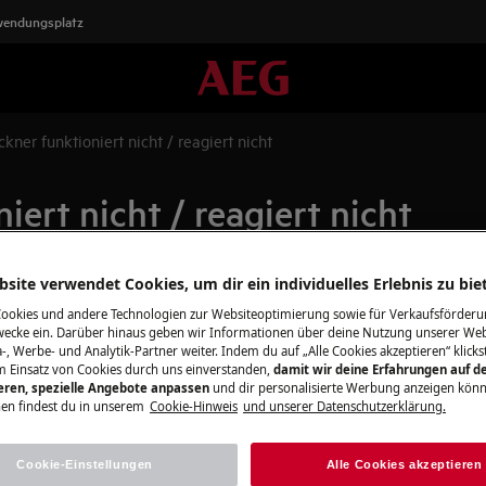
wendungsplatz
ner funktioniert nicht / reagiert nicht
ert nicht / reagiert nicht
site verwendet Cookies, um dir ein individuelles Erlebnis zu bie
Finden Sie das
Cookies und andere Technologien zur Websiteoptimierung sowie für Verkaufsförderu
rt nicht
ecke ein. Darüber hinaus geben wir Informationen über deine Nutzung unserer Web
Ersatzteile für 
-, Werbe- und Analytik-Partner weiter. Indem du auf „Alle Cookies akzeptieren“ klickst
m Einsatz von Cookies durch uns einverstanden,
damit wir deine Erfahrungen auf d
Holen Sie das Bes
ieren, spezielle Angebote anpassen
und dir personalisierte Werbung anzeigen könn
dem richtigen Zube
en findest du in unserem
Cookie-Hinweis
und unserer Datenschutzerklärung.
Reinigungsprodukt
st du die folgenden Schritte
Cookie-Einstellungen
Alle Cookies akzeptieren