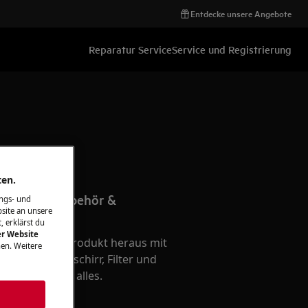
Entdecke unsere Angebote
Reparatur Service
Service und Registrierung
ten.
 passende Zubehör &
ngs- und
site an unsere
Ihr Produkt
, erklärst du
er Website
te aus Ihrem Produkt heraus mit
en. Weitere
hör - Kochgeschirr, Filter und
e - wir haben alles.