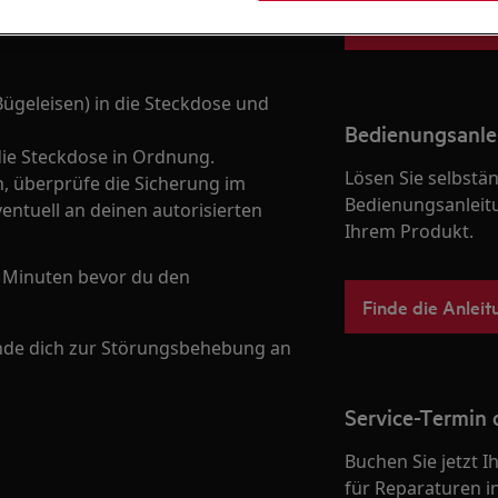
Zum Webshop
Bügeleisen) in die Steckdose und
Bedienungsanle
 die Steckdose in Ordnung.
Lösen Sie selbstä
en, überprüfe die Sicherung im
Bedienungsanleit
ntuell an deinen autorisierten
Ihrem Produkt.
5 Minuten bevor du den
Finde die Anleit
ende dich zur Störungsbehebung an
Service-Termin 
Buchen Sie jetzt 
für Reparaturen i