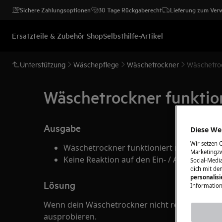
Sichere Zahlungsoptionen
30 Tage Rückgaberecht
Lieferung zum Ver
Ersatzteile & Zubehör Shop
Selbsthilfe-Artikel
Unterstützung
Wäschepflege
Wäschetrockner
Wäschetrock
Wäschetrockner funktioni
Ausgabe
Diese Web
Wir setzen 
Wäschetrockner funktioniert nicht / reagie
Marketingzw
Keine Reaktion auf den Ein- / Ausschalter
Social-Media
dich mit de
personalis
Lösung
Information
Wenn dein Wäschetrockner nicht reagiert, kann
ausprobieren.