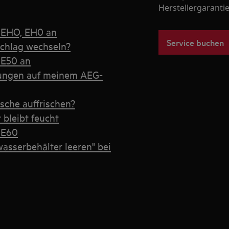
Herstellergarantie
e EHO, EH0 an
Service buchen
chlag wechseln?
 E50 an
lungen auf meinem AEG-
sche auffrischen?
 bleibt feucht
 E60
asserbehälter leeren" bei