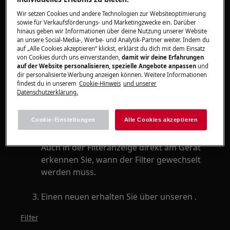
AX91 mit Care360 Filter
Wir setzen Cookies und andere Technologien zur Websiteoptimierung
sowie für Verkaufsförderungs- und Marketingzwecke ein. Darüber
hinaus geben wir Informationen über deine Nutzung unserer Website
Lösung
an unsere Social-Media-, Werbe- und Analytik-Partner weiter. Indem du
auf „Alle Cookies akzeptieren“ klickst, erklärst du dich mit dem Einsatz
von Cookies durch uns einverstanden,
damit wir deine Erfahrungen
Viren und Bakterien können nicht aus dem
auf der Website personalisieren, spezielle Angebote anpassen
und
Filter entfernt werden.
dir personalisierte Werbung anzeigen können. Weitere Informationen
findest du in unserem
Cookie-Hinweis
und unserer
Filter können oberflächlich abgesaugt,
Datenschutzerklärung.
aber nicht im Inneren gereinigt werden.
Cookie-Einstellungen
Alle Cookies akzeptieren
Wenn der Filter gewechselt werden muss,
erhalten Sie eine Erinnerung per APP.
Auch in der Filteranzeige direkt am Gerät
erkennen Sie, wann der Filter gewechselt
werden muss.
Einen neuen erhalten Sie über unseren .
Filter