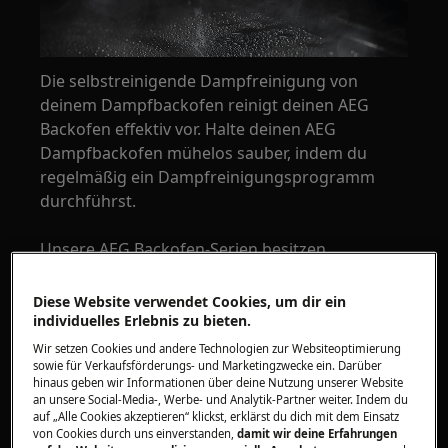
Die selbstreinigende Dampfreinigung von
deinem Dampfbackofen reinigt deinen AEG
Backofen effektiv vor. Halte deinen AEG
Dampfbackofen mühelos sauber, indem du
regelmäßig ein Dampfreinigungsprogramm
durchführst.
Unsere AEG Backofen-Serien besitzen
unterschiedliche Reinigungsfunktionen, um dir
die Pflege zu erleichtern. Schlage hierfür in
Diese Website verwendet Cookies, um dir ein
deiner Bedienungsanleitung nach.
individuelles Erlebnis zu bieten.
Wir setzen Cookies und andere Technologien zur Websiteoptimierung
Warum sollten ich die
sowie für Verkaufsförderungs- und Marketingzwecke ein. Darüber
Dampfreinigung verwenden?
hinaus geben wir Informationen über deine Nutzung unserer Website
an unsere Social-Media-, Werbe- und Analytik-Partner weiter. Indem du
auf „Alle Cookies akzeptieren“ klickst, erklärst du dich mit dem Einsatz
Die Dampfreinigung ist eine
von Cookies durch uns einverstanden,
damit wir deine Erfahrungen
Selbstreinigungsfunktion, die in unseren