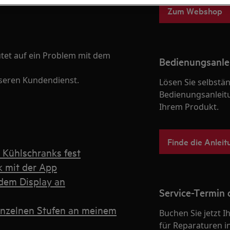
Zum Webshop
utet auf ein Problem mit dem
Bedienungsanle
seren Kundendienst.
Lösen Sie selbstä
Bedienungsanleit
Ihrem Produkt.
Finde die Anleit
 Kühlschranks fest
k mit der App
 dem Display an
Service-Termin 
inzelnen Stufen an meinem
Buchen Sie jetzt 
für Reparaturen i