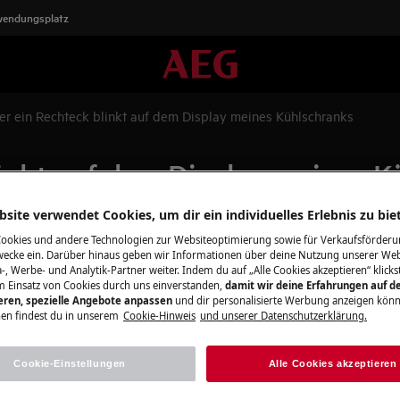
wendungsplatz
er ein Rechteck blinkt auf dem Display meines Kühlschranks
linkt auf dem Display meines 
site verwendet Cookies, um dir ein individuelles Erlebnis zu bie
Cookies und andere Technologien zur Websiteoptimierung sowie für Verkaufsförderu
Finden Sie das
ecke ein. Darüber hinaus geben wir Informationen über deine Nutzung unserer Web
inkt auf dem Display
-, Werbe- und Analytik-Partner weiter. Indem du auf „Alle Cookies akzeptieren“ klickst
Ersatzteile für 
play meines Kühlschranks
m Einsatz von Cookies durch uns einverstanden,
damit wir deine Erfahrungen auf d
ieren, spezielle Angebote anpassen
und dir personalisierte Werbung anzeigen könn
Holen Sie das Bes
en findest du in unserem
Cookie-Hinweis
und unserer Datenschutzerklärung.
dem richtigen Zube
Reinigungsprodukt
Cookie-Einstellungen
Alle Cookies akzeptieren