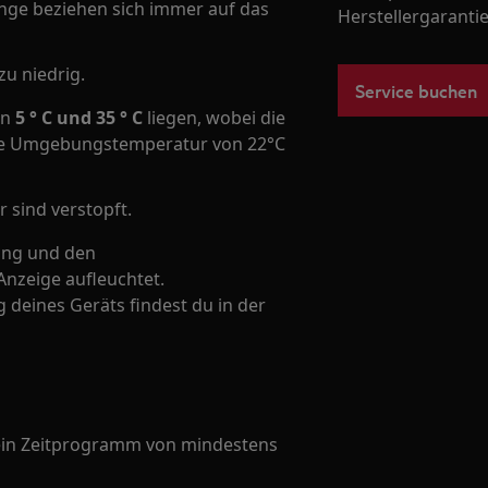
ge beziehen sich immer auf das
Herstellergarantie
u niedrig.
Service buchen
en
5 ° C und 35 ° C
liegen, wobei die
ne Umgebungstemperatur von 22°C
 sind verstopft.
ang und den
nzeige aufleuchtet.
deines Geräts findest du in der
 ein Zeitprogramm von mindestens