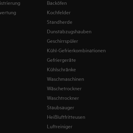
strierung
Backöfen
wertung
Kochfelder
Standherde
Dunstabzugshauben
Geschirrspüler
Kühl-Gefrierkombinationen
Gefriergeräte
Kühlschränke
Waschmaschinen
Wäschetrockner
Waschtrockner
Staubsauger
Heißluftfritteusen
Luftreiniger