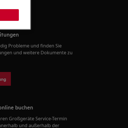
itungen
ndig Probleme und finden Sie
ungen und weitere Dokumente zu
ung
online buchen
Ihren Großgeräte Service-Termin
nnerhalb und außerhalb der