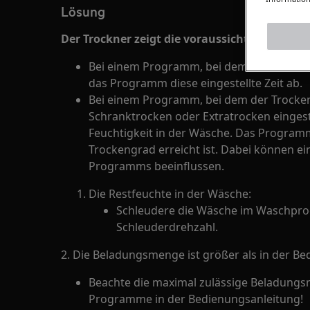
Lösung
Der Trockner zeigt die voraussichtliche Dau
Bei einem Programm, bei dem die Dauer über
das Programm diese eingestellte Zeit ab.
Bei einem Programm, bei dem der Trocke
Schranktrocken oder Extratrocken eingeste
Feuchtigkeit in der Wäsche. Das Programm 
Trockengrad erreicht ist. Dabei können ei
Programms beeinflussen.
Die Restfeuchte in der Wäsche:
Schleudere die Wäsche im Waschpr
Schleuderdrehzahl.
2. Die Beladungsmenge ist größer als in der B
Beachte die maximal zulässige Beladungs
Programme in der Bedienungsanleitung!