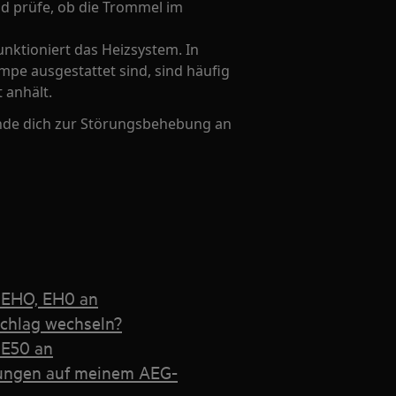
nd prüfe, ob die Trommel im
nktioniert das Heizsystem. In
pe ausgestattet sind, sind häufig
 anhält.
ende dich zur Störungsbehebung an
e EHO, EH0 an
chlag wechseln?
 E50 an
lungen auf meinem AEG-