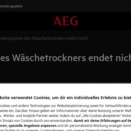
wendungsplatz
enprogramm des Wäschetrockners endet nicht
s Wäschetrockners endet nic
Finden Sie das
rs endet nicht.
Ersatzteile für 
ter
site verwendet Cookies, um dir ein individuelles Erlebnis zu bie
Holen Sie das Bes
Cookies und andere Technologien zur Websiteoptimierung sowie für Verkaufsförderu
dem richtigen Zube
ecke ein. Darüber hinaus geben wir Informationen über deine Nutzung unserer Web
-, Werbe- und Analytik-Partner weiter. Indem du auf „Alle Cookies akzeptieren“ klickst
Reinigungsprodukt
m Einsatz von Cookies durch uns einverstanden,
damit wir deine Erfahrungen auf d
ieren, spezielle Angebote anpassen
und dir personalisierte Werbung anzeigen könn
en findest du in unserem
Cookie-Hinweis
und unserer Datenschutzerklärung.