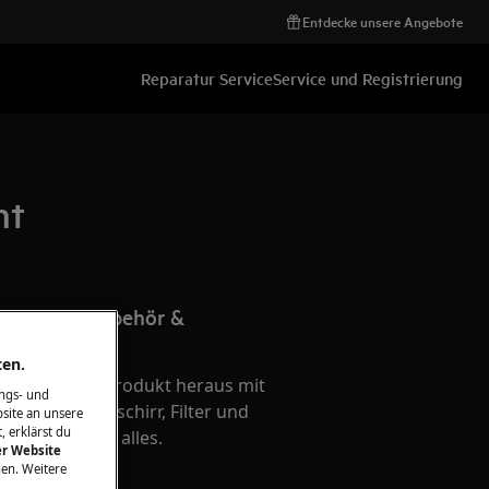
Entdecke unsere Angebote
Reparatur Service
Service und Registrierung
ht
 passende Zubehör &
Ihr Produkt
ten.
te aus Ihrem Produkt heraus mit
ngs- und
hör - Kochgeschirr, Filter und
site an unsere
, erklärst du
e - wir haben alles.
er Website
en. Weitere