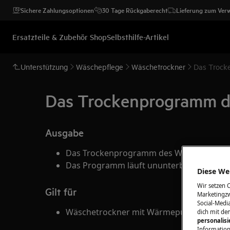
Sichere Zahlungsoptionen
30 Tage Rückgaberecht
Lieferung zum Ver
Ersatzteile & Zubehör Shop
Selbsthilfe-Artikel
Unterstützung
Wäschepflege
Wäschetrockner
Das Trock
Das Trockenprogramm de
Ausgabe
Das Trockenprogramm des Wäschetrockne
Das Programm läuft ununterbrochen wei
Diese Web
Wir setzen 
Gilt für
Marketingzw
Social-Media
Wäschetrockner mit Wärmepumpe
dich mit de
personalis
Information