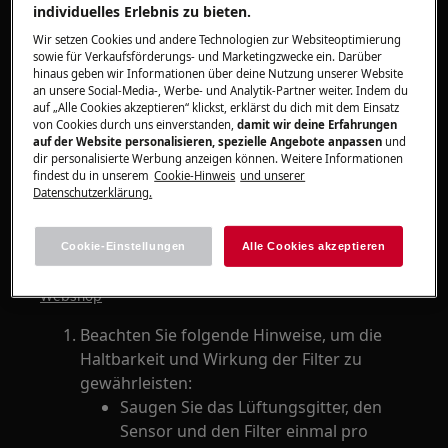
Lösung
individuelles Erlebnis zu bieten.
Wir setzen Cookies und andere Technologien zur Websiteoptimierung
Der Luftreiniger kann auch
sowie für Verkaufsförderungs- und Marketingzwecke ein. Darüber
Mikroorganismen wie Schimmel- und
hinaus geben wir Informationen über deine Nutzung unserer Website
an unsere Social-Media-, Werbe- und Analytik-Partner weiter. Indem du
Pilzsporen, Viren und Bakterien entfernen,
auf „Alle Cookies akzeptieren“ klickst, erklärst du dich mit dem Einsatz
wenn der Filter Care360 eingesetzt und
von Cookies durch uns einverstanden,
damit wir deine Erfahrungen
sachgemäß gepflegt wird.
auf der Website personalisieren, spezielle Angebote anpassen
und
dir personalisierte Werbung anzeigen können. Weitere Informationen
Den können Sie über unseren
findest du in unserem
Cookie-Hinweis
und unserer
beziehen.
Datenschutzerklärung.
Cookie-Einstellungen
Alle Cookies akzeptieren
Filter Care360
Webshop
Beachten Sie folgende Hinweise, um die
Haltbarkeit und Wirkung der Filter zu
gewährleisten:
Saugen Sie das Lüftungsgitter, den
Sensor und den Filter einmal pro