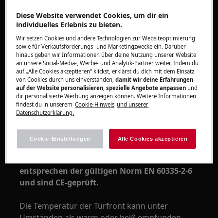
Einbaubacköfen
Diese Website verwendet Cookies, um dir ein
Einbauherde
individuelles Erlebnis zu bieten.
Standherde
Wir setzen Cookies und andere Technologien zur Websiteoptimierung
sowie für Verkaufsförderungs- und Marketingzwecke ein. Darüber
Lösung
hinaus geben wir Informationen über deine Nutzung unserer Website
an unsere Social-Media-, Werbe- und Analytik-Partner weiter. Indem du
auf „Alle Cookies akzeptieren“ klickst, erklärst du dich mit dem Einsatz
Die Temperatur an der Fronttür hängt
von Cookies durch uns einverstanden,
damit wir deine Erfahrungen
von mehreren Faktoren ab, darunter:
auf der Website personalisieren, spezielle Angebote anpassen
und
dir personalisierte Werbung anzeigen können. Weitere Informationen
findest du in unserem
Cookie-Hinweis
und unserer
die Ausstattung des Geräts
Datenschutzerklärung.
die eingestellte Temperatur
die Betriebsdauer
Cookie-Einstellungen
Alle Cookies akzeptieren
die Umgebungstemperatur
2. Alle unsere Backöfen und Herde
entsprechen der gültigen Norm EN 60335-2-6
und sind CE-geprüft.
Die Temperatur der Türfront kann unter
Umständen als warm oder heiß empfunden