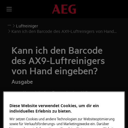
Luftreiniger
Kann ich den Barcode des AX9-Luftreinigers von Hand
eingeben?
Kann ich den Barcode
des AX9-Luftreinigers
von Hand eingeben?
Ausgabe
Kann ich den Barcode des AX9-
Luftreinigers von Hand eingeben?
Diese Website verwendet Cookies, um dir ein
Kann ich den Barcode des AX9-
individuelles Erlebnis zu bieten.
Luftreinigers manuell eingeben?
Wir setzen Cookies und andere Technologien zur Websiteoptimierung
sowie für Verkaufsförderungs- und Marketingzwecke ein. Darüber